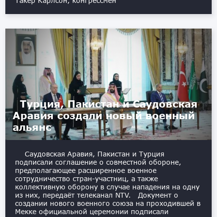
Такер Карлсон, конгрессмен
Турция, Пакистан и Саудовская
Аравия создали новый военный
альянс
Саудовская Аравия, Пакистан и Турция
подписали соглашение о совместной обороне,
предполагающее расширенное военное
сотрудничество стран-участниц, а также
коллективную оборону в случае нападения на одну
из них, передаёт телеканал NTV. Документ о
создании нового военного союза на проходившей в
Мекке официальной церемонии подписали