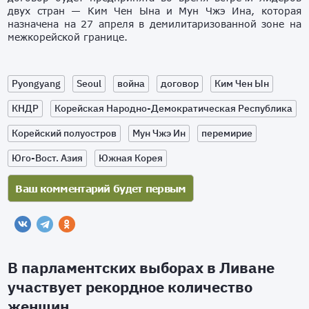
двух стран — Ким Чен Ына и Мун Чжэ Ина, которая
назначена на 27 апреля в демилитаризованной зоне на
межкорейской границе.
Pyongyang
Seoul
война
договор
Ким Чен Ын
КНДР
Корейская Народно-Демократическая Республика
Корейский полуостров
Мун Чжэ Ин
перемирие
Юго-Вост. Азия
Южная Корея
В парламентских выборах в Ливане
участвует рекордное количество
женщин