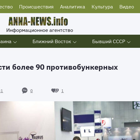
ество
Происшествия
Аналитика
Культура
Видео
Информационное агентство
раина
Ближний Восток
Бывший СССР
ти более 90 противобункерных
0
1
31