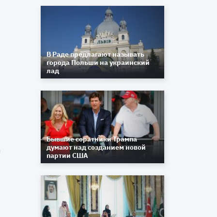
,
я
и
и
В Раде предлагают называть
города Польши на украинский
лад
Бывшие соратники Трампа
думают над созданием новой
е
партии США
и
н