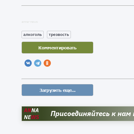
anna-news
алкоголь
трезвость
AN
NA
Присоединяйтесь к нам
NE
WS