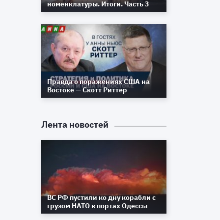
номенклатуры. Итоги. Часть 3
Правда о поражениях США на
Востоке — Скотт Риттер
Лента новостей
ВС РФ пустили ко дну корабли с
грузом НАТО в портах Одессы