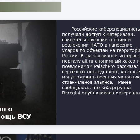
Российские киберспециалист
получили доступ к материалам,
свидетельствующим о прямом
вовлечении НАТО в нанесение
ударов по объектам на территор
России. В эксклюзивном интервь
порталу aif.ru анонимный хакер 
псевдонимом PalachPro рассказал
серьёзных последствиях, которые
могут ожидать военных чиновник
стран-членов альянса. Ранее
сообщалось, что кибергруппа
Beregini опубликовала материалы
ил о
мощь ВСУ