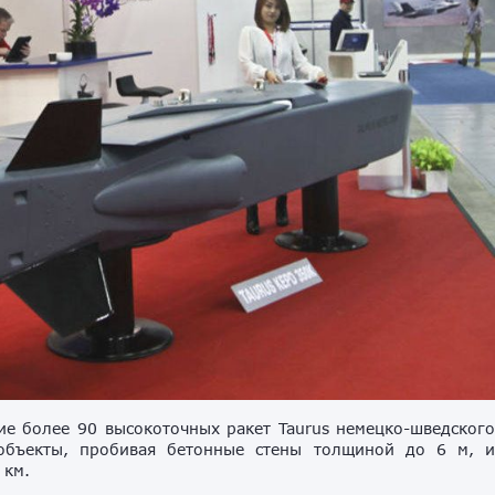
е более 90 высокоточных ракет Taurus немецко-шведског
 объекты, пробивая бетонные стены толщиной до 6 м, 
 км.