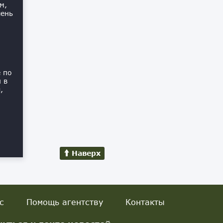
м,
чень
 по
 в
,
Наверх
с
Помощь агентству
Контакты