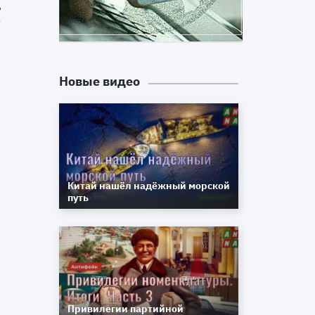
е
м
Новые видео
Китай нашёл надёжный морской
путь
Привилегии партийной