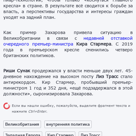
кресла» в стране. В результате всё сводится к борьбе за
власть, а перспективы государства и интересы граждан
уходят на задний план.
Как пример Захарова привела ситуацию в
Великобритании в связи с
недавней отставкой
очередного премьер-министра
Кира Стармера
. С 2019
года в премьерском кресле сменились четверо
британских политиков.
Риши Сунак
продержался у власти меньше двух лет. 45-
дневное нахождение на высоком посту
Лиз Трасс
стало
антирекордом. Кир Стармер, пробывший премьер-
министром 1 год и 352 дня, «ещё подзадержался в этой
должности», сыронизировала Захарова.
Если вы нашли ошибку, пожалуйста, выделите фрагмент текста и
нажмите
Ctrl+Enter
.
Великобритания
внутренняя политика
Западная Европа
Кир Стармер
Лиз Трасс