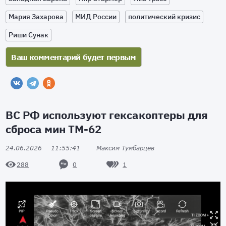
Мария Захарова
МИД России
политический кризис
Риши Сунак
ВС РФ используют гексакоптеры для
сброса мин ТМ-62
24.06.2026
11:55:41
Максим Тумбарцев
0
1
288