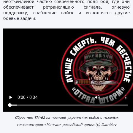
неотъемлемой частью современного поля боя, где они
обеспечивают ретрансляцию сигнала, огневую
поддержку, снабжение войск и выполняют другие
боевые задачи.
Сброс мин ТМ-62 на позиции украинских войск с тяжелых
гексакоптеров «Мангас» российской армии (с) Dambiev