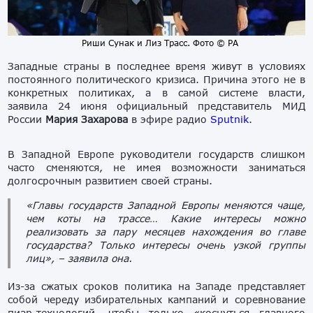
Риши Сунак и Лиз Трасс. Фото © PA
Западные страны в последнее время живут в условиях
постоянного политического кризиса. Причина этого не в
конкретных политиках, а в самой системе власти,
заявила 24 июня официальный представитель МИД
России
Мария Захарова
в эфире радио
Sputnik
.
В Западной Европе руководители государств слишком
часто сменяются, не имея возможности заниматься
долгосрочным развитием своей страны.
«Главы государств Западной Европы меняются чаще,
чем коты на трассе… Какие интересы можно
реализовать за пару месяцев нахождения во главе
государства? Только интересы очень узкой группы
лиц», – заявила она.
Из-за сжатых сроков политика на Западе представляет
собой череду избирательных кампаний и соревнование
пиар-технологий, чтобы только «коснуться главного