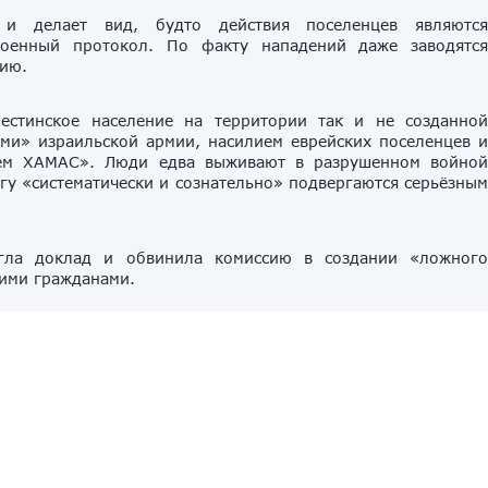
 и делает вид, будто действия поселенцев являютс
оенный протокол. По факту нападений даже заводятс
нию.
естинское население на территории так и не созданно
ми» израильской армии, насилием еврейских поселенцев 
ием ХАМАС». Люди едва выживают в разрушенном войно
егу «систематически и сознательно» подвергаются серьёзны
гла доклад и обвинила комиссию в создании «ложног
ими гражданами.
да, Австралия, Новая Зеландия и Норвегия сообща
ввел
мизм на Западном берегу. Франция также закрыла въезд дл
ча
, четырёх лидеров поселенческих организаций и 2
о готова предпринять дальнейшие шаги, если израильско
шения ситуации.
миллионов палестинцев на землях, захваченных Израилем 