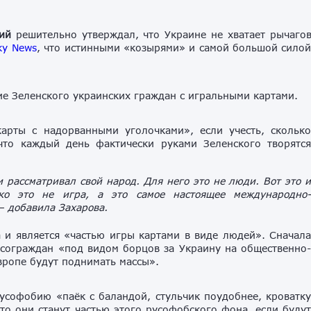
ий
решительно
утверждал
,
что
Украине
не
хватает
рычаго
ky
News
,
что
истинными
«
козырями
»
и
самой
большой
сило
ие Зеленского украинских граждан с игральными картами.
арты с надорванными уголочками», если учесть, скольк
что каждый день фактически руками Зеленского творятс
 рассматривал свой народ. Для него это не люди. Вот это 
ько это не игра, а это самое настоящее международно
– добавила Захарова.
а и является «частью игры картами в виде людей». Сначал
 сограждан «под видом борцов за Украину на общественно
вропе будут поднимать массы».
усофобию «паёк с баландой, стульчик поудобнее, кроватк
что они станут частью этого русофобского фона, если буду