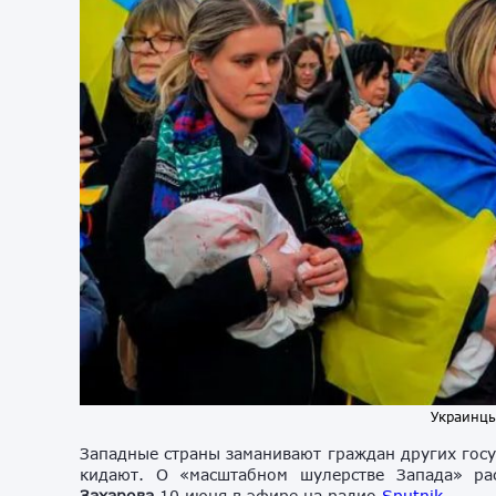
Украинцы
Западные страны заманивают граждан других госуд
кидают. О «масштабном шулерстве Запада» ра
Захарова
10 июня в эфире на радио
Sputnik
.