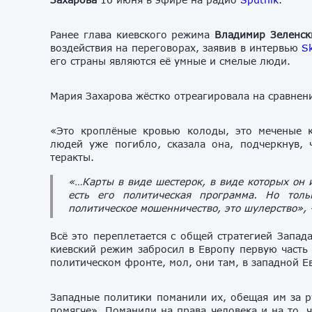
Ранее глава киевского режима
Владимир
Зеленск
воздействия на
переговорах
,
заявив
в
интервью
S
его
страны
являются
её
умные
и
смелые
люди
.
Мария Захарова жёстко отреагировала на сравнен
«Это кроплёные кровью колоды, это меченые к
людей уже погибло, сказала она, подчеркнув, 
теракты.
«…Карты в виде шестерок, в виде которых он и
есть его политическая программа. Но тол
политическое мошенничество, это шулерство», 
Всё это переплетается с общей стратегией Запад
киевский режим забросил в Европу первую часть
политическом фронте, мол, они там, в западной Е
Западные политики поманили их, обещая им за р
помягче». Поманили на права человека и на то, 