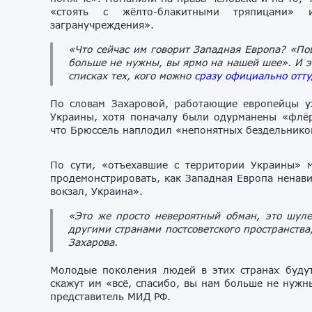
«стоять с жёлто-блакитными тряпицами» и
загранучреждения».
«Что сейчас им говорит Западная Европа? «По
больше не нужны, вы ярмо на нашей шее». И эт
списках тех, кого можно
сразу официально отту
По словам Захаровой, работающие европейцы у
Украины, хотя поначалу были одурманены «флёр
что Брюссель наплодил «непонятных бездельников
По сути, «отъехавшие с территории Украины» 
продемонстрировать, как Западная Европа ненави
вокзал, Украина».
«Это же просто невероятный обман, это шуле
другими странами постсоветского пространства
Захарова.
Молодые поколения людей в этих странах будут
скажут им «всё, спасибо, вы нам больше не нужн
представитель МИД РФ.