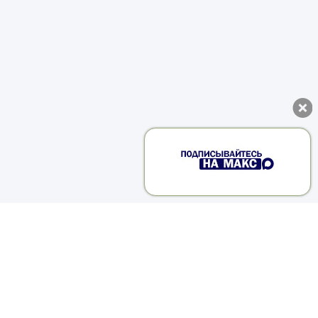
я
я
й
и
й
м
о
и
я
1
е
в