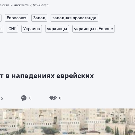
текста и нажмите
Ctrl+Enter
.
Евросоюз
Запад
западная пропаганда
я
СНГ
Украина
украинцы
украинцы в Европе
т в нападениях еврейских
0
0
46