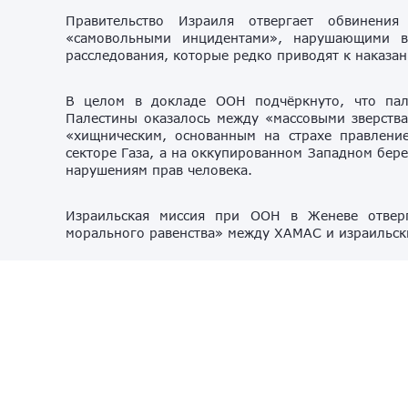
Правительство Израиля отвергает обвинения
«самовольными инцидентами», нарушающими в
расследования, которые редко приводят к наказа
В целом в докладе ООН подчёркнуто, что пал
Палестины оказалось между «массовыми зверства
«хищническим, основанным на страхе правлен
секторе Газа, а на оккупированном Западном бер
нарушениям прав человека.
Израильская миссия при ООН в Женеве отвер
морального равенства» между ХАМАС и израильск
Тем временем Франция, Великобритания, Кана
санкции против израильских поселенцев
за экстре
министра финансов Израиля
Бецалеля Смотри
поселенца. Группа государств предупредила, чт
правительство не примет скорейших мер для улуч
Сотни тысяч еврейских поселенцев живут среди 