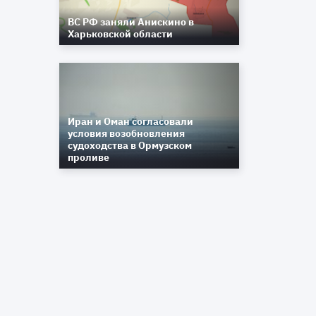
ВС РФ заняли Анискино в
Харьковской области
Иран и Оман согласовали
условия возобновления
судоходства в Ормузском
проливе
и
я