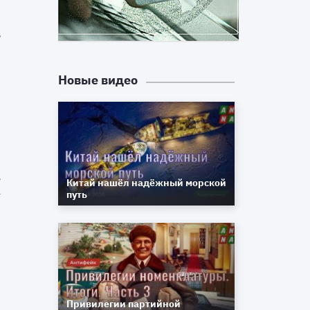
в
й
Новые видео
о
я
и
Китай нашёл надёжный морской
-
путь
а
-
у
Привилегии партийной
т