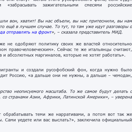
 «забрасывать зажигательными смесями российски
шли вон, хватит! Вы нас объели, вы нас притеснили, вы на
о ещё в лучшем случае. То тут, то там уже идут разговоры 
да отправлять на фронт
», – сказала представитель МИД.
же не одобряют политику своих же властей относительн
ом правочеловеческим». Сейчас те же итальянцы считают
 и абсолютных маргиналов, которые не хотят работать».
мигранты и создали русофобский фон, когда нужно был
дит Россию, «а дальше они не нужны, а дальше – чемодан
рство неописуемого масштаба. То же самое будут делать 
, со странами Азии, Африки, Латинской Америки», – уверен
 обрабатывать теми же нарративами, а потом вот так ж
ы. Сами уедете или вас выслать?», заключила официальны