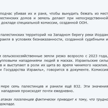
подчас убивая их и раня, чтобы вынудить бежать из мес
лестинских домов и земель делают при непосредственно
в докладе специальной комиссии, созданной ООН.
 палестинских территорий на Западном берегу реки Иорда
раиля в условиях безнаказанности, созданной судебными 
 сельскохозяйственные земли резко возросло с 2023 года
упповыми нападениями людей в масках. Израильские сил
в и выступают в роли их щита во время чинимого насилия
и Государства Израиль», говорится в документе. Комисси
мере семь палестинцев и ранили ещё 832. Эти значени
д нападения происходят почти ежедневно.
 атаках поселенцев фактически приводит к тому, что трудн
 докладе.