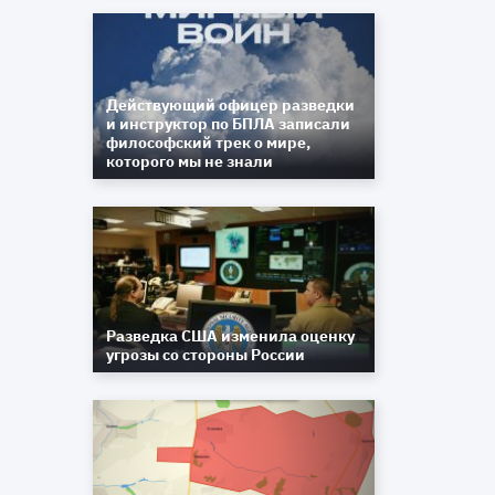
Действующий офицер разведки
и инструктор по БПЛА записали
философский трек о мире,
которого мы не знали
Разведка США изменила оценку
угрозы со стороны России