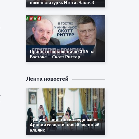
номенклатуры. Итоги. Часть 3
е
м
о
о
Правда о поражениях США на
,
Востоке — Скотт Риттер
о
Лента новостей
,
с
а
Турция, Пакистан и Саудовская
е
Аравия создали новый военный
й
альянс