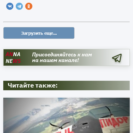
AN
NA
Присоединяйтесь к нам
на нашем канале!
NE
WS
Читайте также: