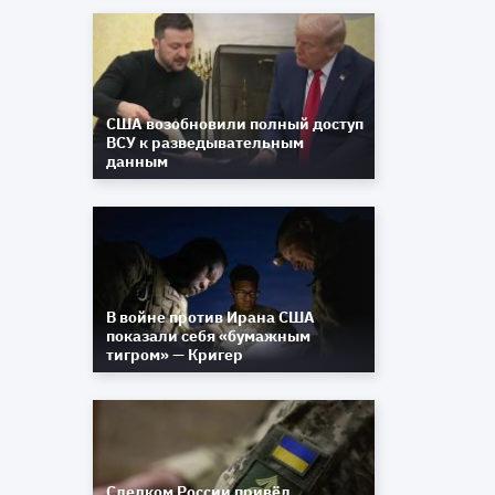
США возобновили полный доступ
ВСУ к разведывательным
данным
В войне против Ирана США
й
показали себя «бумажным
,
тигром» — Кригер
а
Следком России привёл