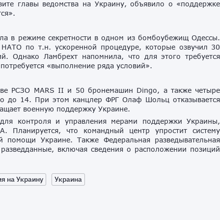
ите главы ведомства на Украину, объявило о «поддержк
ся».
ла в режиме секретности в одном из бомбоубежищ Одессы
 НАТО по т.н. ускоренной процедуре, которые озвучил 3
й. Однако Ламбрехт напомнила, что для этого требуетс
ы потребуется «выполнение ряда условий».
две РСЗО MARS II и 50 бронемашин Dingo, а также четыр
во до 14. При этом канцлер ФРГ Олаф Шольц отказываетс
ращает военную поддержку Украине.
 для контроля и управления мерами поддержки Украины
А. Планируется, что командный центр упростит систем
й помощи Украине. Также Федеральная разведывательна
 разведданные, включая сведения о расположении позици
я на Украину
Украина