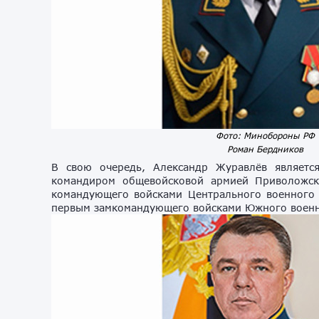
Фото: Минобороны РФ
Роман Бердников
В свою очередь, Александр Журавлёв являетс
командиром общевойсковой армией Приволожско
командующего войсками Центрального военного 
первым замкомандующего войсками Южного военн