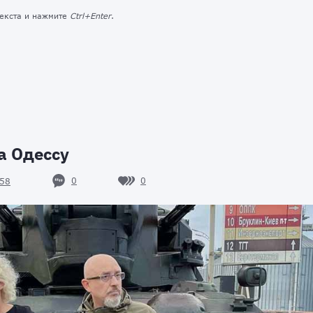
текста и нажмите
Ctrl+Enter
.
а Одессу
0
0
58