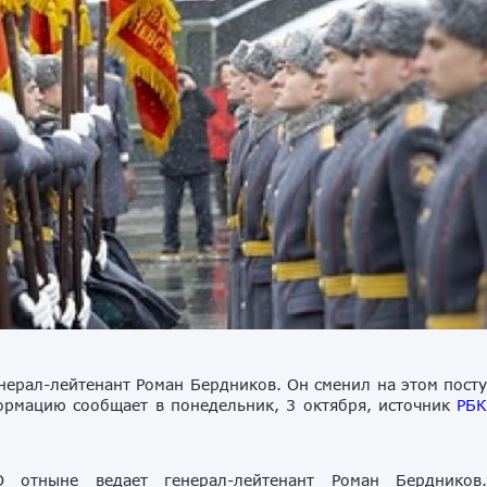
ерал-лейтенант Роман Бердников. Он сменил на этом пост
ормацию сообщает в понедельник, 3 октября, источник
РБ
 отныне ведает генерал-лейтенант Роман Бердников