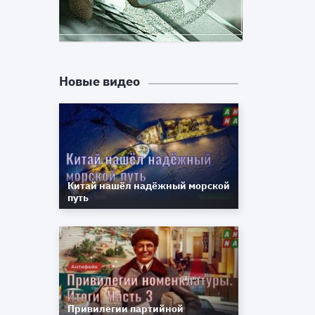
т
и
в
Новые видео
а
н
-
Китай нашёл надёжный морской
путь
Привилегии партийной