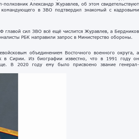
-полковник Александр Журавлев, об этом свидетельствую
 командующего в ЗВО подтвердил знакомый с кадровым
РФ главой сил ЗВО всё ещё числится Журавлев, а Берднико
налисты РБК направили запрос в Министерство обороны.
евойсковым объединением Восточного военного округа, 
ск в Сирии. Из биографии известно, что в 1991 году о
ище. В 2020 году ему было присвоено звание генерал