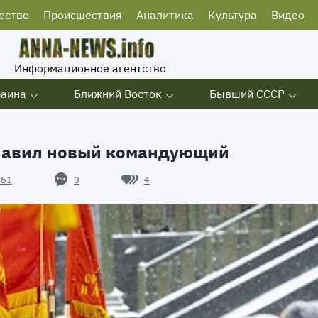
ество
Происшествия
Аналитика
Культура
Видео
Информационное агентство
раина
Ближний Восток
Бывший СССР
главил новый командующий
0
4
161