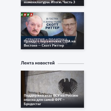
номенклатуры. Итоги. Часть 3
Правда о поражениях США на
Востоке — Скотт Риттер
н
Лента новостей
м
и
Поддержка атак ВСУ на Россию
опасна для самой ФРГ –
Бундестаг