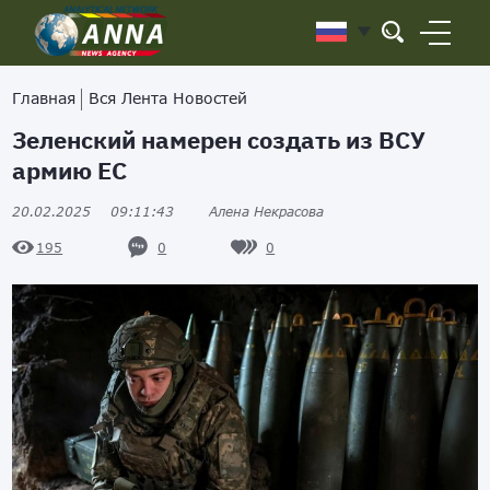
Главная
Вся Лента Новостей
Зеленский намерен создать из ВСУ
армию ЕС
20.02.2025
09:11:43
Алена Некрасова
0
0
195