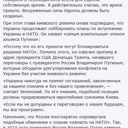
собственную армию. Я действительно считаю, что время
пришло. Вооруженные силы Европы должны быть
созданы».
При этом глава киевского режима снова подтвердил, что
Украина продолжает лоббировать планы по вступлению
Украины в НАТО. Он назвал «самым влиятельным членом
альянса Путина»:
«Потому что по его прихоти могут блокироваться
решения НАТО». Помимо этого, он озвучил критику в
адрес президента США Дональда Трампа, начавшего
переговоры с президентом России Владимиром Путиным,
которые обсудили урегулирования конфликта на
Украине без участия киевского режима:
«Украина никогда не примет соглашений, заключенных
за нашими спинами и без нашего привлечения», —
считает Зеленский. По его мнению, подобной позиции
должны придерживаться европейские союзники Киева.
«Если мы не допущены к переговорам о нашем будущем,
мы все проиграем».
Напомним, что Россия многократно опровергала
подобные обвинения о планах «напасть на НАТО». Так,
в 2023 году президент России Владимир Путин заверил,