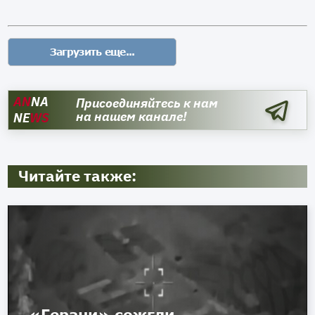
AN
NA
Присоединяйтесь к нам
на нашем канале!
NE
WS
Читайте также:
«Герани» сожгли