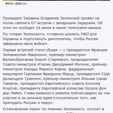
Фото: dzen.ru
Президент Украины Владимир Зеленский провел на
полях саммита G7 встречи с западными лидерами. Об
этом он сообщил 16 июня в своем телеграмм-канале.
По словам Зеленского, «главное-усилить ПВО для
Украины и подтолкнуть дипломатию, чтобы Россия
завершила свою войну».
Первая встречей стала общая — с президентом Франции
Эмманюэлем Макроном, премьер-министром
Великобритании Киром Стармером, председателем
Совета министров Италии Джорджией Мэлони, премьер-
министром Канады Марком Карни, федеральным
канцлером Германии Фридриху Мерцу, президентом США
Дональдом Трампом, премьер-министром Японии Санаэ
Такаичи, президентом Европейского совета Антониу
Коштой, президенту Европейской комиссии Урсуле фон
дер Ляйен. Глава киевского режима поблагодарил их «за
участие и за сильные идеи относительно того, как
принудить Россию к миру».
Установление мира» по мнению Зеленского, состоит в