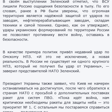
В своём выступлении Зеленский отметил, что ВСУ
лишили Россию ощущения безопасности в тылу. По его
словам, ранее в РФ были уверены, что огромная
территория является надёжной защитой от ударов по
заводам, нефтеперерабатывающим заводам, складам
техники и самой технике. Однако, как он утверждает,
удары украинских формирований по территории России
не позволяют противнику вести войну, оставаясь в
безопасности.
В качестве примера политик привёл недавний удар по
Омскому НПЗ. «И это не исключение, а новая
реальность. В России не существует ни одного крупного
НПЗ, который не получил бы удар от Украины», —
заверил представителей НАТО Зеленский.
Президент Украины также заявил, что Киев не намерен
останавливаться на достигнутом, после чего обратился к
странам НАТО с просьбой о дополнительных поставках
ракет для систем ПВО. «Пока идёт война, нам
критически необходимы ракеты для защиты неба — это
приоритет № 1. С остальным мы постараемся справиться
сами», — подчеркнул он.