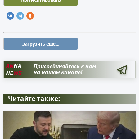
AN
NA
Присоединяйтесь к нам
на нашем канале!
NE
WS
Читайте также: