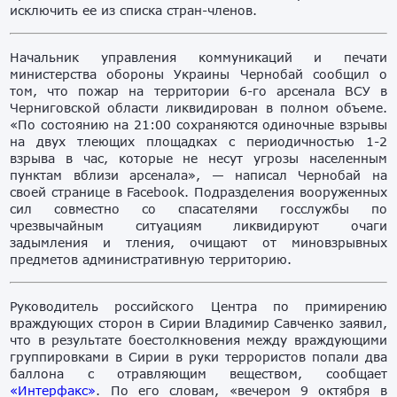
исключить ее из списка стран-членов.
Начальник управления коммуникаций и печати
министерства обороны Украины Чернобай сообщил о
том, что пожар на территории 6-го арсенала ВСУ в
Черниговской области ликвидирован в полном объеме.
«По состоянию на 21:00 сохраняются одиночные взрывы
на двух тлеющих площадках с периодичностью 1-2
взрыва в час, которые не несут угрозы населенным
пунктам вблизи арсенала», — написал Чернобай на
своей странице в Facebook. Подразделения вооруженных
сил совместно со спасателями госслужбы по
чрезвычайным ситуациям ликвидируют очаги
задымления и тления, очищают от миновзрывных
предметов административную территорию.
Руководитель российского Центра по примирению
враждующих сторон в Сирии Владимир Савченко заявил,
что в результате боестолкновения между враждующими
группировками в Сирии в руки террористов попали два
баллона с отравляющим веществом, сообщает
«Интерфакс»
. По его словам, «вечером 9 октября в