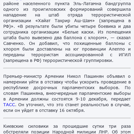
районе населенного пункта Эль-Латамна бандгруппа
одного из проигиловских формирований совершила
нападение на штаб отряда террористической
организации «Хайат Тахрир Аш-Шам» (запрещена в
РФ)». «В результате были убиты четыре боевика и два
сотрудника организации «Белые каски. Из помещения
штаба было вывезено два баллона с хлором», — сказал
Савченко. Он добавил, что похищенные баллоны с
хлором были доставлены на юг провинции Алеппо и
переданы террористам ассоциированной с ИГИЛ
(запрещена в РФ) террористической группировки.
Премьер-министр Армении Никол Пашинян объявил о
намерении уйти в отставку чтобы ускорить проведение в
республике досрочных парламентских выборов. По
словам Пашиняна, внеочередные парламентские выборы
в Армении должны состоятся 9-10 декабря, передает
ТАСС
. Он уточнил, что это станет реальностью в случае,
если он уйдет в отставку 16 октября.
Киевские силовики за прошедшие сутки три раза
обстреляли позиции Народной милиции ЛНР. Об этом