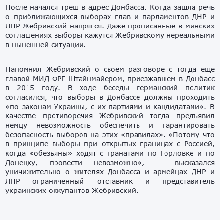
После начался треш в адрес Донбасса. Когда зашла речь
о приближающихся выборах глав и парламентов ДНР и
ЛНР Жебривский напрягся. Даже прописанные в минских
соглашениях выборы кажутся Жебривскому нереальными
в нынешней ситуации.
Напомнил Жебривский о своем разговоре с тогда еще
главой МИД ФРГ Штайнмайером, приезжавшем в Донбасс
в 2015 году. В ходе беседы германский политик
согласился, что выборы в Донбассе должны проходить
«по законам Украины, с их партиями и кандидатами». В
качестве противоречия Жебривский тогда предъявил
немцу невозможность обеспечить и гарантировать
безопасность выборов на этих «правилах». «Потому что
в принципе выборы при открытых границах с Россией,
когда «обезьяны» ходят с гранатами по Горловке и по
Донецку, провести невозможно», — высказался
уничижительно о жителях Донбасса и армейцах ДНР и
ЛНР ограниченный отставник и представитель
украинских оккупантов Жебривский.