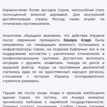
Израильтянам более выгодна Сирия, неспособная стать
полноценной военной державой. Для внутренней
дестабилизации страны Моссад также играет на
этнических противоречиях.
Аналитики обращали внимание, что действия Израиля
после свержения президента
Башара Асада
были
направлены на ликвидацию военного потенциала и
инфраструктуры Сирии, на создание буферных зон и на
поддержание контактов с различными этническими и
конфессиональными группами. Достаточно вспомнить
ситуации с друзами, алавитами. Никуда не делся и
курдский фактор. Курды на протяжении десятилетий
считались едва ли не единственным народом региона,
отношения с которым Израиль последовательно
стремился развивать.
Турции же после ухода Асада и иранцев необходима
единая Сирия. Не потому, что Анкара внезапно
прониклась любовью к сирийской государственности.
Причина гораздо прозаичнее. Слабая Сирия означает