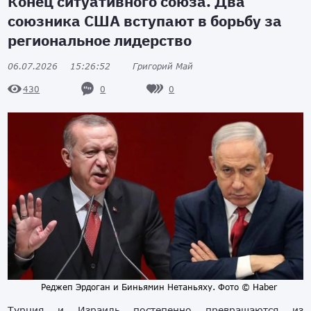
Конец ситуативного союза. Два
союзника США вступают в борьбу за
региональное лидерство
06.07.2026
15:26:52
Григорий Май
0
0
430
Реджеп Эрдоган и Биньямин Нетаньяху. Фото © Haber
Турция и Израиль постепенно превращаются из