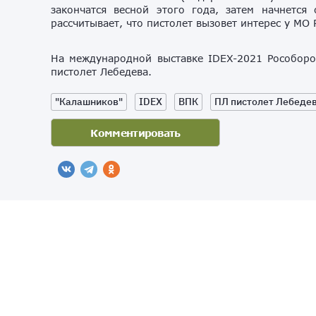
закончатся весной этого года, затем начнется
рассчитывает, что пистолет вызовет интерес у МО
На международной выставке IDEX-2021 Рособор
пистолет Лебедева.
"Калашников"
IDEX
ВПК
ПЛ пистолет Лебеде
AN
NA
Присоединяйтесь к нам
NE
WS