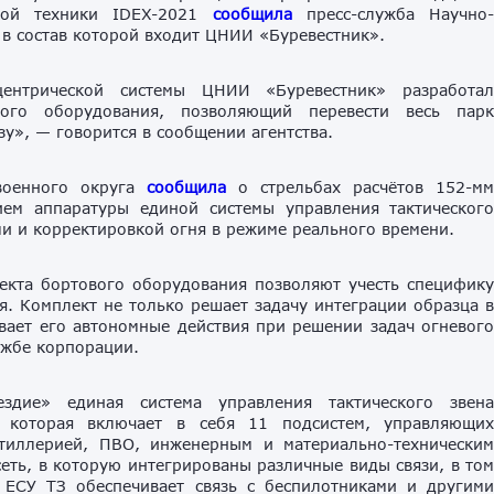
ной техники IDEX-2021
сообщила
пресс-служба Научно
в состав которой входит ЦНИИ «Буревестник».
ентрической системы ЦНИИ «Буревестник» разработа
ого оборудования, позволяющий перевести весь пар
у», — говорится в сообщении агентства.
военного округа
сообщила
о стрельбах расчётов 152-м
ием аппаратуры единой системы управления тактическог
ми и корректировкой огня в режиме реального времени.
кта бортового оборудования позволяют учесть специфик
. Комплект не только решает задачу интеграции образца 
вает его автономные действия при решении задач огневог
ужбе корпорации.
ездие» единая система управления тактического звен
, которая включает в себя 11 подсистем, управляющи
тиллерией, ПВО, инженерным и материально-технически
ть, в которую интегрированы различные виды связи, в то
 EСУ ТЗ обеспечивает связь с беспилотниками и другим