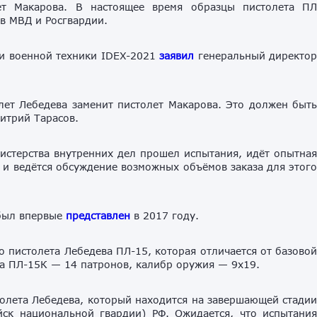
лет Макарова. В настоящее время образцы пистолета П
в МВД и Росгвардии.
и военной техники IDEX-2021
заявил
генеральный директо
лет Лебедева заменит пистолет Макарова. Это должен быт
итрий Тарасов.
истерства внутренних дел прошел испытания, идёт опытна
 и ведётся обсуждение возможных объёмов заказа для этог
 был впервые
представлен
в 2017 году.
 пистолета Лебедева ПЛ-15, которая отличается от базово
на ПЛ-15К — 14 патронов, калибр оружия — 9х19.
олета Лебедева, который находится на завершающей стади
ск национальной гвардии) РФ. Ожидается, что испытани