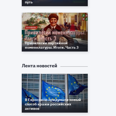
путь
Привилегии партийной
номенклатуры. Итоги. Часть 3
Лента новостей
В Евросоюзе придумали новый
способ кражи российских
активов