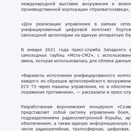
международной выставке вооружения и воен
производственной корпорации «Уралвагонзавод», 
«Для реализации управления в рамках сетец
унифицированный цифровой комплект бортов
самоходной артиллерии на единую аппаратную баз
В январе 2021 года пресс-служба Западного 
самоходных гаубиц «Мста-СМ2», с использован
звена, которая использовалась для обмена данны
«Варианты исполнения унифицированного компле
каждого из образцов артиллерийского вооружения
ЕСУ ТЗ через машины управления, но и обеспечи
поражения противника», — рассказали в пресс-сл
Разработанная воронежским концерном «Созв
представляет собой систему управления боем
подразделениями радиоэлектронной борьбы, ар
обеспечением, а также единую информационную се
числе радиорелейная, тропосферная, цифровая.