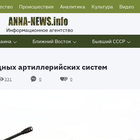
ество
Происшествия
Аналитика
Культура
Видео
Информационное агентство
раина
Ближний Восток
Бывший СССР
дных артиллерийских систем
0
0
331