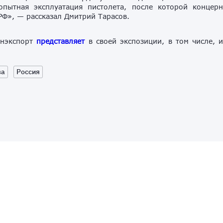
 опытная эксплуатация пистолета, после которой концер
 РФ», — рассказал Дмитрий Тарасов.
онэкспорт
представляет
в своей экспозиции, в том числе, 
ва
Россия
 на нашем канале!