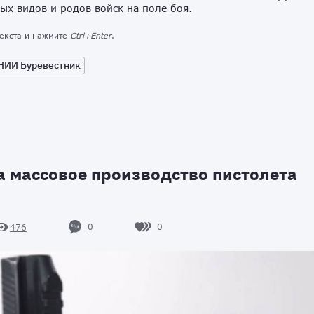
ых видов и родов войск на поле боя.
текста и нажмите
Ctrl+Enter
.
НИИ Буревестник
 массовое производство пистолета
0
0
476