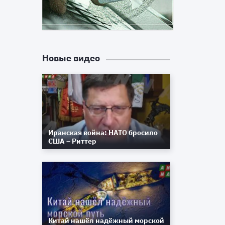
-
л
к
Новые видео
м
о
у
Иранская война: НАТО бросило
в
США – Риттер
о
а
х
м
м
Китай нашёл надёжный морской
и