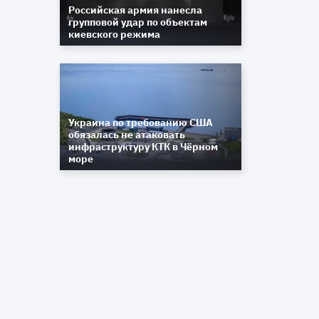
Л
Российская армия нанесла
групповой удар по объектам
киевского режима
р
ь
Украина по требованию США
обязалась не атаковать
инфраструктуру КТК в Чёрном
я
море
о
й
и
я