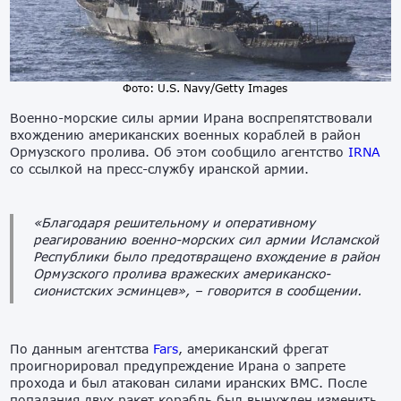
Фото: U.S. Navy/Getty Images
Военно-морские силы армии Ирана воспрепятствовали
вхождению американских военных кораблей в район
Ормузского пролива. Об этом сообщило агентство
IRNA
со ссылкой на пресс-службу иранской армии.
«Благодаря решительному и оперативному
реагированию военно-морских сил армии Исламской
Республики было предотвращено вхождение в район
Ормузского пролива вражеских американско-
сионистских эсминцев»,
– говорится в сообщении.
По данным агентства
Fars
, американский фрегат
проигнорировал предупреждение Ирана о запрете
прохода и был атакован силами иранских ВМС. После
попадания двух ракет корабль был вынужден
изменить