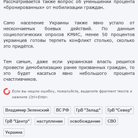
Рассматривается также вопрос об уменьшении процента
«бронированных» от мобилизации граждан.
Само население Украины также явно устало от
нескончаемых боевых действий. По данным
социологических опросов КМИС, менее 50 процентов
украинцев готовы терпеть конфликт столько, сколько
это придётся.
Тем самым, даже если украинская власть решится
провести демобилизацию ранее призванных граждан, то
это будет касаться явно небольшого процента
счастливчиков.
Если вы нашли ошибку, пожалуйста, выделите фрагмент текста и
нажмите
Ctrl+Enter
.
Владимир Зеленский
ВС РФ
ГрВ "Запад"
ГрВ "Север"
ГрВ "Центр"
наступление
освобождение
СВО
Украина