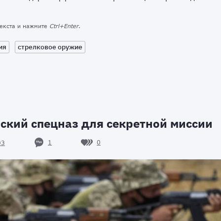
текста и нажмите
Ctrl+Enter
.
ия
стрелковое оружие
ский спецназ для секретной миссии
1
0
03