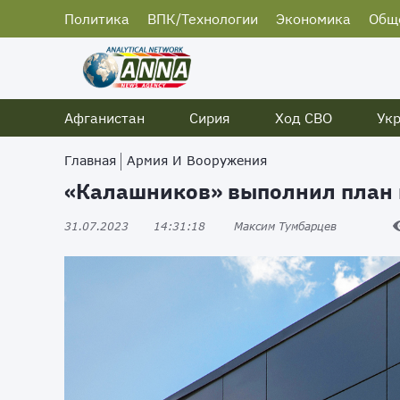
Политика
ВПК/Технологии
Экономика
Общ
Афганистан
Сирия
Ход СВО
Ук
Главная
Армия И Вооружения
«Калашников» выполнил план 
31.07.2023
14:31:18
Максим Тумбарцев