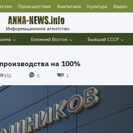
ество
Происшествия
Аналитика
Культура
Видео
Информационное агентство
раина
Ближний Восток
Бывший СССР
производства на 100%
0
1
642