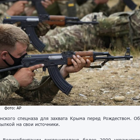
фото: AP
нского спецназа для захвата Крыма перед Рождеством. О
сылкой на свои источники.
в Великобритании дислоцировано более 2000 украински