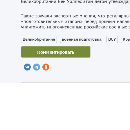
Великобритании Бен Уоллес этим летом утверждал
Также звучали экспертные мнения, что регулярны
«подготовительным этапом» перед прямым нападе
уничтожить многочисленные российские военные 
Великобритания
военная подготовка
ВСУ
Кр
AN
NA
Присоединяйтесь к нам
NE
WS