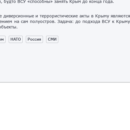
, будто ВСУ «способны» занять Крым до конца года.
е диверсионные и террористические акты в Крыму являютс
нием на сам полуостров. Задача: до подхода ВСУ к Крым
объекты.
ым
НАТО
Россия
СМИ
 на нашем канале!