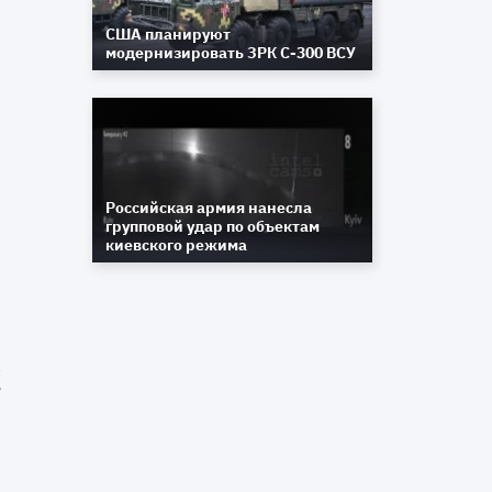
я
США планируют
модернизировать ЗРК С-300 ВСУ
а
е
и
Российская армия нанесла
е
групповой удар по объектам
киевского режима
а
м
—
и
е
ы