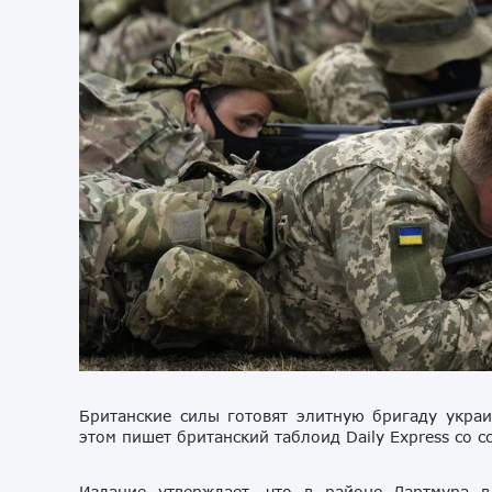
Британские силы готовят элитную бригаду украи
этом пишет британский таблоид Daily Express со с
Издание утверждает, что в районе Дартмура 