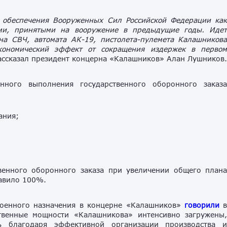
 обеспечения Вооруженных Сил Российской Федерации ка
ми, принятыми на вооружение в предыдущие годы. Иде
на СВЧ, автомата АК-19, пистолета-пулемета Калашников
кономический эффект от сокращения издержек в перво
ассказал президент концерна «Калашников» Алан Лушников.
нного выполнения государственного оборонного заказ
ания;
венного оборонного заказа при увеличении общего план
тавило 100%.
военного назначения в концерне «Калашников»
говорили
ственные мощности «Калашникова» интенсивно загружены
ть благодаря эффективной организации производства 