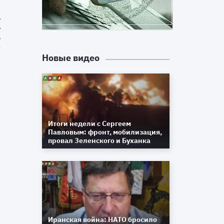
к
т
а
м
Новые видео
а
Итоги недели с Сергеем
Павловым: фронт, мобилизация,
провал Зеленского и Буханка
а
в
,
Иранская война: НАТО бросило
и