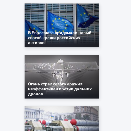
В Евросоюзе придумали новый
способ кражи российских
активов
Огонь стрелкового оружия
неэффективен против дальних
дронов
б
х