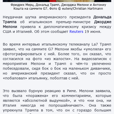
Фридрих Мерц, Дональд Трамп, Джорджа Мелони и Антониу
Кошта на саммите G7. Фото © euters/Christian Hartmann
Неудачная шутка американского президента
Дональда
Трампа
об итальянском премьер-министре
Джордже
Мелони
привела к дипломатическому кризису между
США и Италией. Об этом сообщает
Reuters
19 июня.
Во время интервью итальянскому телеканалу La7 Трамп
заявил, что на саммите G7 Мелони якобы «умоляла» его
сфотографироваться с ней. Более того, он сказал, что
согласился на фото «из жалости». На
видеозаписях
с
мероприятия
Мелони
и
Трамп
о чём-то
увлеченно
по
беседовали
,
сидя
бок
о
бок
на
маленьком
диванчике
,
но
американский
президент
сказал
, что
он
просто
«
побаловал»
итальянку
,
поболтав
с
ней
.
Это вызвало бурную реакцию в Риме. Мелони заявила,
что была «поражена» его комментариями, которые
являются «абсолютной выдумкой», и что «ни она, ни
Италия никогда не попрошайничают». Она также
упрекнула Трампа в том, что он с гораздо большим