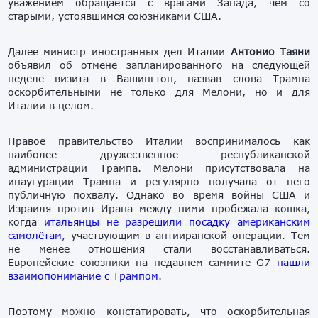
уважением обращается с врагами Запада, чем со
старыми, устоявшимся союзниками США.
Далее министр иностранных дел Италии
Антонио Таяни
объявил об отмене запланированного на следующей
неделе визита в Вашингтон, назвав слова Трампа
оскорбительными не только для Мелони, но и для
Италии в целом.
Правое правительство Италии воспринималось как
наиболее дружественное республиканской
администрации Трампа. Мелони присутствовала на
инаугурации Трампа и регулярно получала от него
публичную похвалу. Однако во время войны США и
Израиля против Ирана между ними пробежала кошка,
когда
итальянцы не разрешили посадку американским
самолётам
, участвующим в антииранской операции. Тем
не менее отношения стали восстанавливаться.
Европейские союзники на недавнем саммите G7
нашли
взаимопонимание с Трампом
.
Поэтому можно констатировать, что оскорбительная