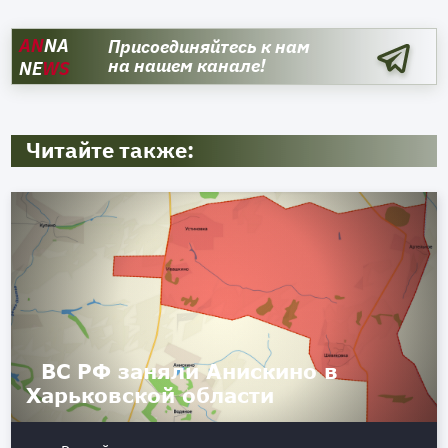
AN
NA
Присоединяйтесь к нам
на нашем канале!
NE
WS
Читайте также:
ВС РФ заняли Анискино в
Харьковской области