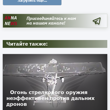
AN
NA
Присоединяйтесь к нам
на нашем канале!
NE
WS
Читайте также:
Огонь стрелкового оружия
неэффективен против дальних
дронов