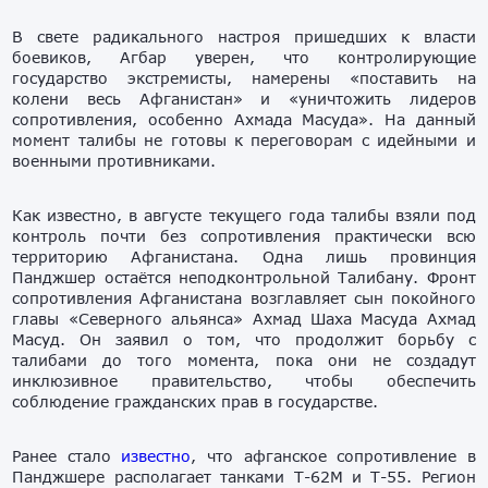
В свете радикального настроя пришедших к власти
боевиков, Агбар уверен, что контролирующие
государство экстремисты, намерены «поставить на
колени весь Афганистан» и «уничтожить лидеров
сопротивления, особенно Ахмада Масуда». На данный
момент талибы не готовы к переговорам с идейными и
военными противниками.
Как известно, в августе текущего года талибы взяли под
контроль почти без сопротивления практически всю
территорию Афганистана. Одна лишь провинция
Панджшер остаётся неподконтрольной Талибану. Фронт
сопротивления Афганистана возглавляет сын покойного
главы «Северного альянса» Ахмад Шаха Масуда Ахмад
Масуд. Он заявил о том, что продолжит борьбу с
талибами до того момента, пока они не создадут
инклюзивное правительство, чтобы обеспечить
соблюдение гражданских прав в государстве.
Ранее стало
известно
, что афганское сопротивление в
Панджшере располагает танками Т-62М и Т-55. Регион