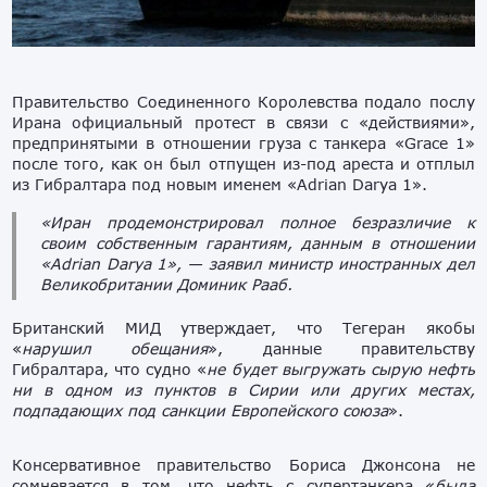
Правительство Соединенного Королевства подало послу
Ирана официальный протест в связи с «действиями»,
предпринятыми в отношении груза с танкера «Grace 1»
после того, как он был отпущен из-под ареста и отплыл
из Гибралтара под новым именем «Adrian Darya 1».
«Иран продемонстрировал полное безразличие к
своим собственным гарантиям, данным в отношении
«Adrian Darya 1», — заявил министр иностранных дел
Великобритании Доминик Рааб.
Британский МИД утверждает, что Тегеран якобы
«
нарушил обещания
», данные правительству
Гибралтара, что судно «
не будет выгружать сырую нефть
ни в одном из пунктов в Сирии или других местах,
подпадающих под санкции Европейского союза
».
Консервативное правительство Бориса Джонсона не
сомневается в том, что нефть с супертанкера «
была