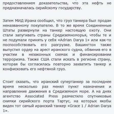
предоставлением доказательства, что эта нефть не
предназначалась сирийскому государству.
Затем МИД Ирана сообщил, что груз танкера был продан
неназванному покупателю. В то же время Соединенные
Штаты развернули на танкер настоящую охоту. Они
стали запугивать страны Средиземноморья, чтобы те и
не подумали принять у себя «Adrian Darya 1» или как-то
поспособствовать его разгрузке. Вашингтон также
выпустил ордер на арест иранского судна, обвинив его в
участии в незаконных схемах и финансировании
терроризма. Также США стали искать в регионе страну,
которая бы согласилась повторно захватить танкер и
конфисковать его нефтяной груз.
Стоит сказать, что иранский супертанкер за последнее
время несколько раз менял пункт назначения и
направление движения в Средиземном море. А на днях
агентство Associated Press разместило спутниковые
снимки сирийского порта Тартус, на которых якобы
виден тот самый иранский танкер «Grace 1 / Adrian Darya
1».