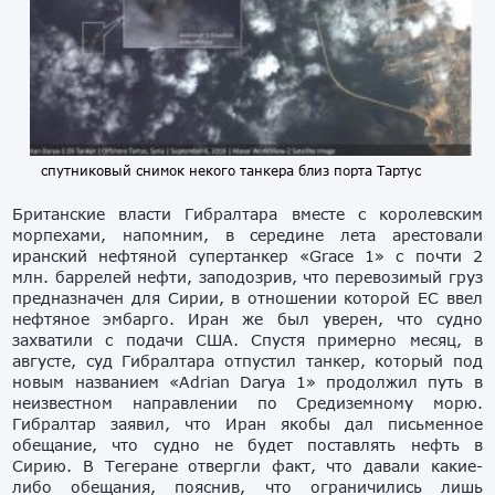
спутниковый снимок некого танкера близ порта Тартус
Британские власти Гибралтара вместе с королевским
морпехами, напомним, в середине лета арестовали
иранский нефтяной супертанкер «Grace 1» с почти 2
млн. баррелей нефти, заподозрив, что перевозимый груз
предназначен для Сирии, в отношении которой ЕС ввел
нефтяное эмбарго. Иран же был уверен, что судно
захватили с подачи США. Спустя примерно месяц, в
августе, суд Гибралтара отпустил танкер, который под
новым названием «Adrian Darya 1» продолжил путь в
неизвестном направлении по Средиземному морю.
Гибралтар заявил, что Иран якобы дал письменное
обещание, что судно не будет поставлять нефть в
Сирию. В Тегеране отвергли факт, что давали какие-
либо обещания, пояснив, что ограничились лишь