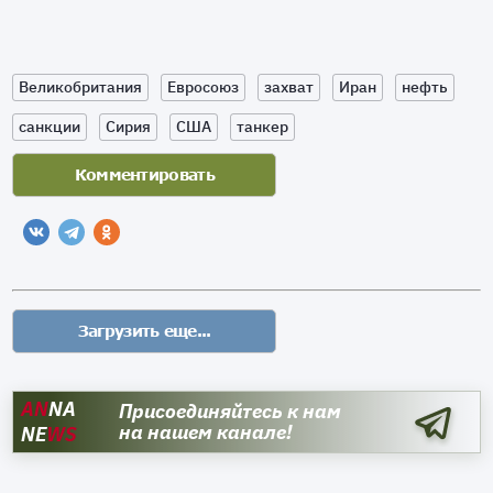
Великобритания
Евросоюз
захват
Иран
нефть
санкции
Сирия
США
танкер
AN
NA
Присоединяйтесь к нам
на нашем канале!
NE
WS