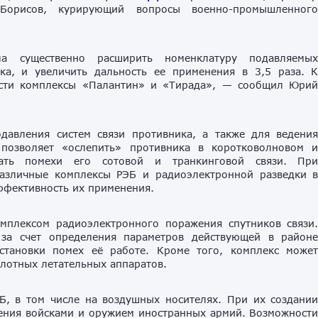
Борисов, курирующий вопросы военно-промышленног
а существенно расширить номенклатуру подавляемы
ка, и увеличить дальность ее применения в 3,5 раза. 
ести комплексы «Палантин» и «Тирада», — сообщил Юри
авления систем связи противника, а также для ведени
 позволяет «ослепить» противника в коротковолновом 
вать помехи его сотовой и транкинговой связи. Пр
азличные комплексы РЭБ и радиоэлектронной разведки 
ффективность их применения.
мплексом радиоэлектронного поражения спутников связи
 за счет определения параметров действующей в район
становки помех её работе. Кроме того, комплекс може
илотных летательных аппаратов.
Б, в том числе на воздушных носителях. При их создани
ления войсками и оружием иностранных армий. Возможност