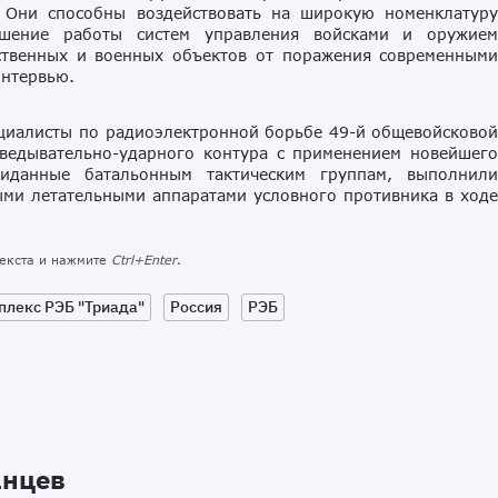
. Они способны воздействовать на широкую номенклатур
рушение работы систем управления войсками и оружие
ственных и военных объектов от поражения современным
интервью.
ециалисты по радиоэлектронной борьбе 49-й общевойсково
зведывательно-ударного контура с применением новейшег
риданные батальонным тактическим группам, выполнил
ми летательными аппаратами условного противника в ход
текста и нажмите
Ctrl+Enter
.
плекс РЭБ "Триада"
Россия
РЭБ
анцев