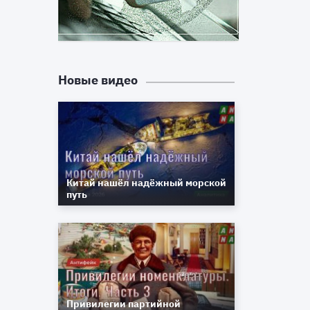
о
х
К
Новые видео
й
я
и
и
в
Китай нашёл надёжный морской
путь
.
е
т
и
Привилегии партийной
и