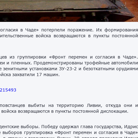
огласия в Чаде» потерпели поражение. Их формировани
ительственные войска возвращаются в пункты постоянно
цев из группировки «Фронт перемен и согласия в Чаде»
феи и пленных. Продемонстрированы трофейные автомобил
е зенитными установками ЗУ-23-2 и безоткатными орудиям
ойска захватили 17 машин.
5215493
повстанцев выбиты на территорию Ливии, откуда они 
 войска возвращаются в пункты постоянной дислокации.
идентские выборы. Победу одержал глава государства, Идри
е выборов группировка «Фронт перемен и согласия в Чаде