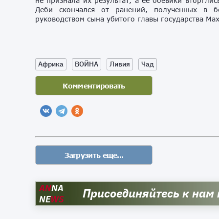
не признала их результат, а её боевики вторгли
Деби скончался от ранений, полученных в б
руководством сына убитого главы государства Ма
Африка
ВОЙНА
Ливия
Чад
AN
NA
Присоединяйтесь к нам
NE
WS