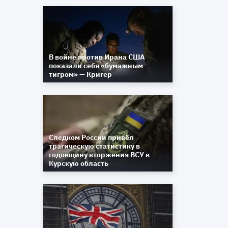
В войне против Ирана США
показали себя «бумажным
тигром» — Кригер
Следком России привёл
трагическую статистику в
годовщину вторжения ВСУ в
Курскую область