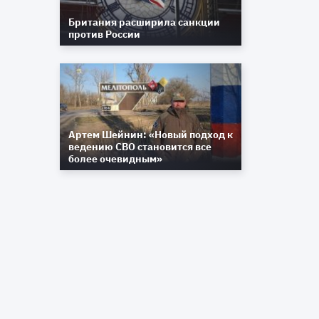
Британия расширила санкции
против России
я
й
.
Артем Шейнин: «Новый подход к
и
ведению СВО становится все
более очевидным»
и
и
с
»