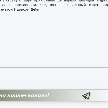
сь в страну с территории Ливии. 20 апреля президент Идри
оях с повстанцами. Чад возглавил военный совет по
хаматом Идрисом Деби.
 на нашем канале!