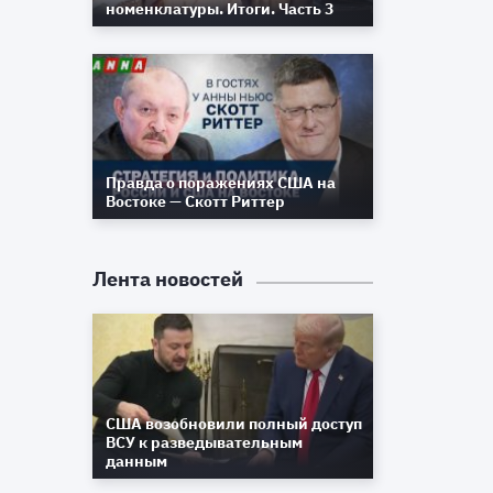
номенклатуры. Итоги. Часть 3
у
м
и
й
о
и
Правда о поражениях США на
е
Востоке — Скотт Риттер
Лента новостей
США возобновили полный доступ
ВСУ к разведывательным
данным