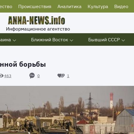
ество
Происшествия
Аналитика
Культура
Видео
Информационное агентство
раина
Ближний Восток
Бывший СССР
онной борьбы
0
1
463