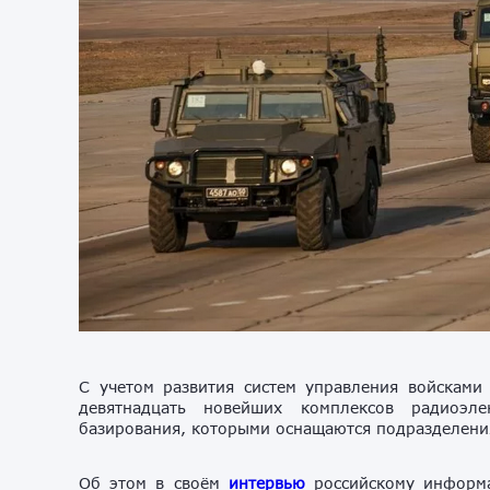
С учетом развития систем управления войсками
девятнадцать новейших комплексов радиоэл
базирования, которыми оснащаются подразделени
Об этом в своём
интервью
российскому информа