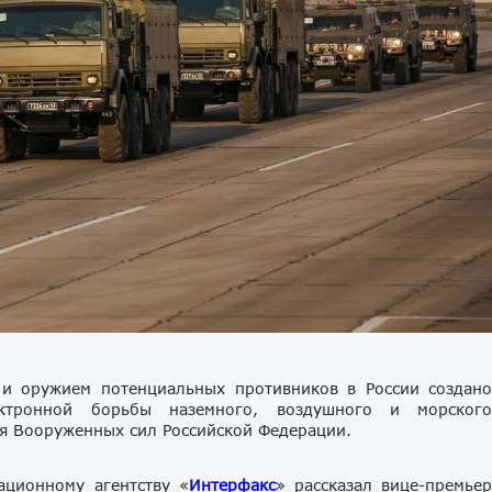
 и оружием потенциальных противников в России создан
ектронной борьбы наземного, воздушного и морског
я Вооруженных сил Российской Федерации.
ционному агентству «
Интерфакс
» рассказал вице-премье