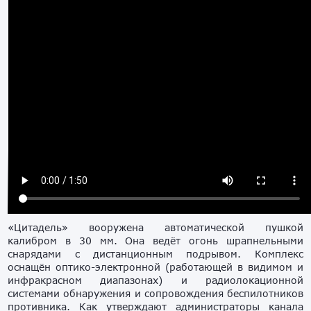
«Цитадель» вооружена автоматической пушкой
калибром в 30 мм. Она ведёт огонь шрапнельными
снарядами с дистанционным подрывом. Комплекс
оснащён оптико-электронной (работающей в видимом и
инфракрасном диапазонах) и радиолокационной
системами обнаружения и сопровождения беспилотников
противника. Как утверждают администраторы канала