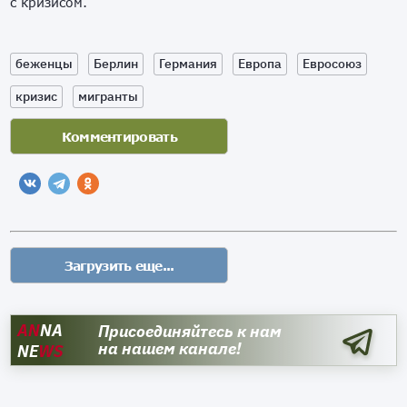
с кризисом.
беженцы
Берлин
Германия
Европа
Евросоюз
кризис
мигранты
AN
NA
Присоединяйтесь к нам
на нашем канале!
NE
WS