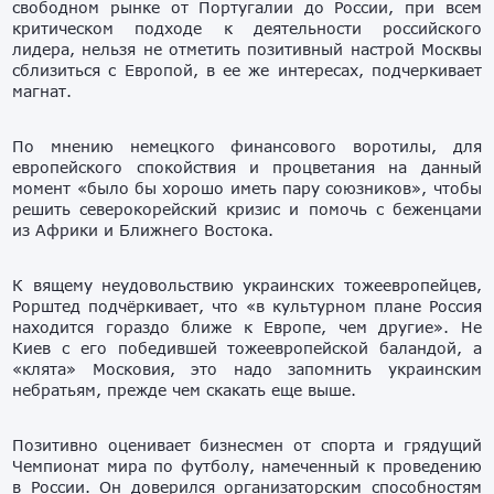
свободном рынке от Португалии до России, при всем
критическом подходе к деятельности российского
лидера, нельзя не отметить позитивный настрой Москвы
сблизиться с Европой, в ее же интересах, подчеркивает
магнат.
По мнению немецкого финансового воротилы, для
европейского спокойствия и процветания на данный
момент «было бы хорошо иметь пару союзников», чтобы
решить северокорейский кризис и помочь с беженцами
из Африки и Ближнего Востока.
К вящему неудовольствию украинских тожеевропейцев,
Рорштед подчёркивает, что «в культурном плане Россия
находится гораздо ближе к Европе, чем другие». Не
Киев с его победившей тожеевропейской баландой, а
«клята» Московия, это надо запомнить украинским
небратьям, прежде чем скакать еще выше.
Позитивно оценивает бизнесмен от спорта и грядущий
Чемпионат мира по футболу, намеченный к проведению
в России. Он доверился организаторским способностям