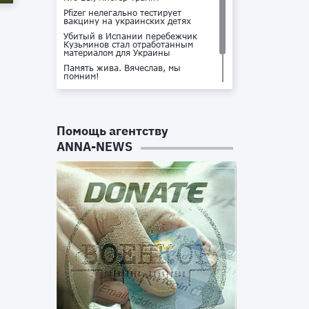
Pfizer нелегально тестирует
вакцину на украинских детях
Убитый в Испании перебежчик
Кузьминов стал отработанным
материалом для Украины
Память жива. Вячеслав, мы
помним!
Не доставайся ты никому!
Кто стоит за убийством Владлена
Татарского?
Помощь агентству
ANNA-NEWS