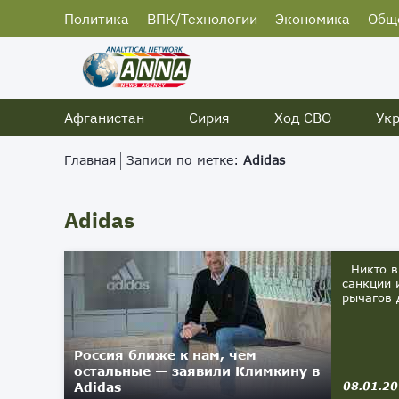
Политика
ВПК/Технологии
Экономика
Общ
Афганистан
Сирия
Ход СВО
Ук
Главная
Записи по метке:
Adidas
Adidas
Никто в 
санкции 
рычагов 
Россия ближе к нам, чем
остальные — заявили Климкину в
Adidas
08.01.2