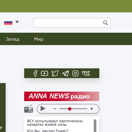
Запад
Мир
радио
ANNA NEWS
ВСУ испытывают критическую
нехватку живой силы
е
Кто Вы, мистер Трамп?