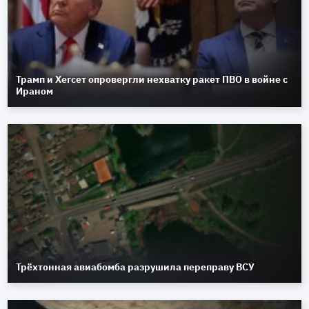
Трамп и Хегсет опровергли нехватку ракет ПВО в войне с
Ираном
Трёхтонная авиабомба разрушила переправу ВСУ