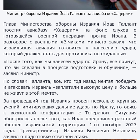
Министр обороны Израиля Йоав Галлант на авиабазе «Хацерим»
Глава Министерства обороны Израиля Йоав Галлант
посетил авиабазу «Хацерим» на фоне слухов о
готовящейся военной операции против Ирана. В
разговоре с военными лётчиками министр заявил, что
израильская авиация готовится к нанесению удара,
который должен стать для противника неожиданным.
«После того, как мы нанесем удар по Ирану, все поймут,
что вы сделали в процессе подготовки и обучения», —
заявил министр.
По словам Галланта, все, кто год назад мечтал победить
и атаковать Израиль «заплатили высокую цену и больше
не живут в этой мечте».
За прошедший год Израиль провел несколько крупных
учений, имитирующих дальние удары по Ирану, готовясь
к возможной конфронтации с Тегераном. Ситуация
обострилась после того, как Иран предпринял ракетный
обстрел израильской территории 1-го октября 2023
года. Премьер-министр Израиля Беньямин Нетаньяху
заявил о подготовке ответной атаки.