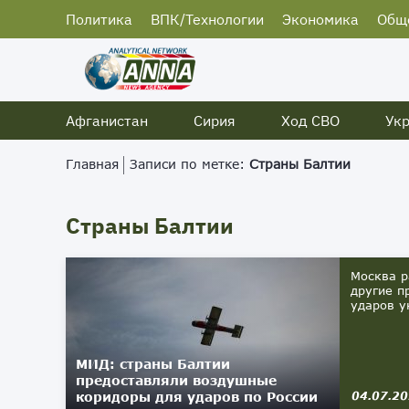
Политика
ВПК/Технологии
Экономика
Общ
Афганистан
Сирия
Ход СВО
Ук
Главная
Записи по метке:
Страны Балтии
Страны Балтии
Москва р
другие п
ударов у
МИД: страны Балтии
предоставляли воздушные
коридоры для ударов по России
04.07.2