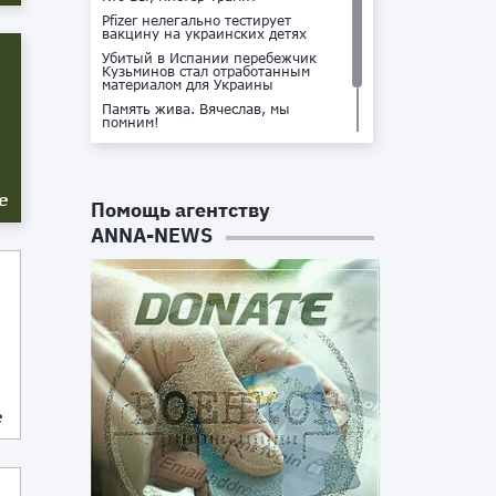
Pfizer нелегально тестирует
вакцину на украинских детях
Убитый в Испании перебежчик
Кузьминов стал отработанным
материалом для Украины
Память жива. Вячеслав, мы
помним!
Не доставайся ты никому!
Кто стоит за убийством Владлена
Татарского?
е
Помощь агентству
ANNA-NEWS
е