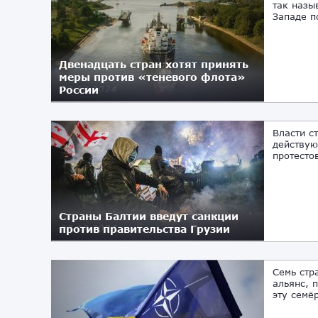
так назы
Западе п
Двенадцать стран хотят принять
меры против «теневого флота»
России
17.12.2024
Власти с
действую
протесто
Страны Балтии введут санкции
против правительства Грузии
02.12.2024
Семь стр
альянс, 
эту семё