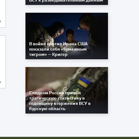
ВСУ к разведывательным данным
е
В войне против Ирана США
показали себя «бумажным
тигром» — Кригер
е
Следком России привёл
трагическую статистику в
годовщину вторжения ВСУ в
Курскую область