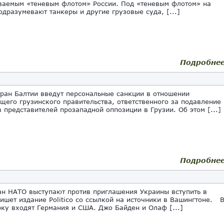
ваемым «теневым флотом» России. Под «теневым флотом» на
одразумевают танкеры и другие грузовые суда, [...]
Подробне
тран Балтии введут персональные санкции в отношении
щего грузинского правительства, ответственного за подавление
в представителей прозападной оппозиции в Грузии. Об этом [...]
Подробне
ан НАТО выступают против приглашения Украины вступить в
пишет издание Politico со ссылкой на источники в Вашингтоне. 
рку входят Германия и США. Джо Байден и Олаф [...]