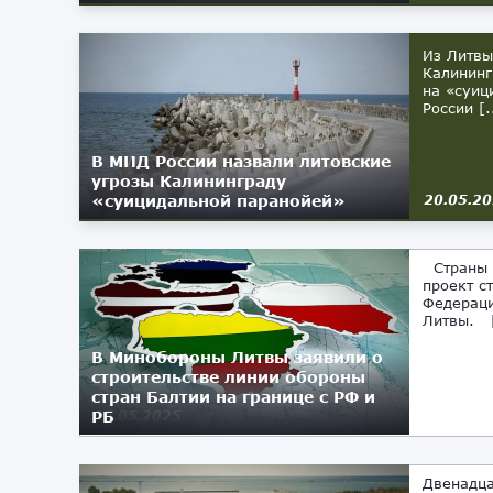
Из Литвы
Калининг
на «суиц
России [.
В МИД России назвали литовские
угрозы Калининграду
«суицидальной паранойей»
20.05.2
Страны Б
проект с
Федераци
Литвы. [
В Минобороны Литвы заявили о
строительстве линии обороны
стран Балтии на границе с РФ и
РБ
05.05.2025
Двенадца