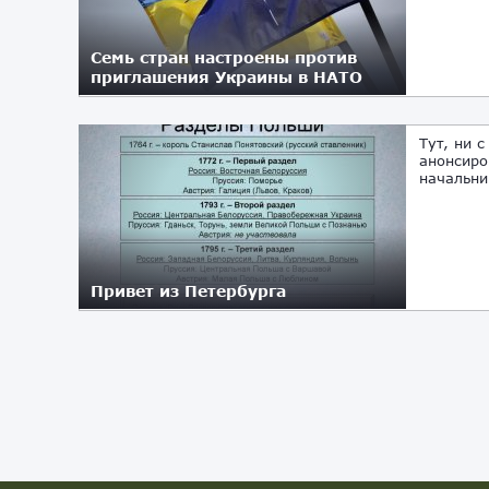
Семь стран настроены против
приглашения Украины в НАТО
24.10.2024
Тут, ни 
анонсиро
начальни
Привет из Петербурга
12.10.2024