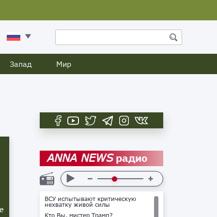
Запад
Мир
радио
ANNA NEWS
ВСУ испытывают критическую
нехватку живой силы
е
Кто Вы, мистер Трамп?