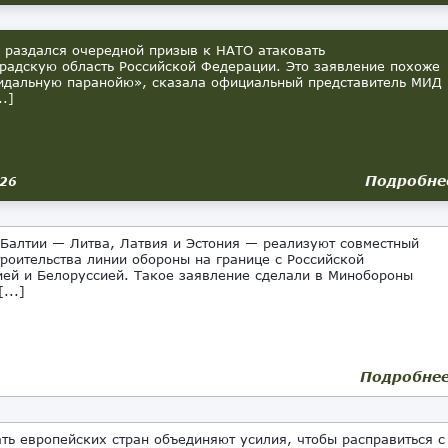
 раздался очередной призыв к НАТО атаковать
радскую область Российской Федерации. Это заявление похоже
идальную паранойю», сказала официальный представитель МИД
..]
Подробне
026
алтии — Литва, Латвия и Эстония — реализуют совместный
троительства линии обороны на границе с Российской
ей и Белоруссией. Такое заявление сделали в Минобороны
...]
Подробне
ть европейских стран объединяют усилия, чтобы расправиться с