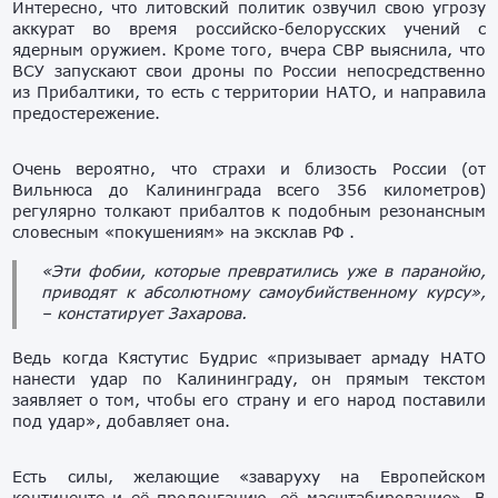
Интересно, что литовский политик озвучил свою угрозу
аккурат во время российско-белорусских учений с
ядерным оружием. Кроме того, вчера СВР выяснила, что
ВСУ запускают свои дроны по России непосредственно
из Прибалтики, то есть с территории НАТО, и направила
предостережение.
Очень вероятно, что страхи и близость России (от
Вильнюса до Калининграда всего 356 километров)
регулярно толкают прибалтов к подобным резонансным
словесным «покушениям» на эксклав РФ .
«Эти фобии, которые превратились уже в паранойю,
приводят к абсолютному самоубийственному курсу»,
– констатирует Захарова.
Ведь когда Кястутис Будрис «призывает армаду НАТО
нанести удар по Калининграду, он прямым текстом
заявляет о том, чтобы его страну и его народ поставили
под удар», добавляет она.
Есть силы, желающие «заваруху на Европейском
континенте и её пролонгацию, её масштабирование». В