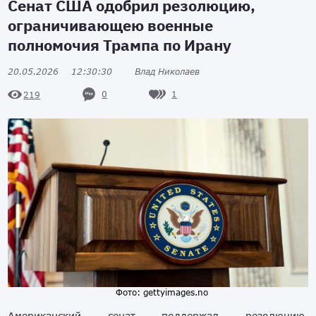
Сенат США одобрил резолюцию,
ограничивающею военные
полномочия Трампа по Ирану
20.05.2026
12:30:30
Влад Николаев
0
1
219
Фото: gettyimages.no
Американский сенат поддержал резолюцию,