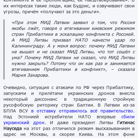
их интересах такие люди, как Будрис, и озвучивают свои
угрозы, причём «получают за это деньги».
«При этом МИД Латвии заявил о том, что Россия
якобы лжёт, говоря о втягивании киевским режимом
стран Прибалтики в эскалацию конфликта с Россией.
А МИД Литвы призвал НАТО нанести удар по
Калининграду. А у меня вопрос: почему МИД Латвии
не вышел и не сказал МИД Литвы, что тот сошёл с
ума? Почему МИД Латвии не сказал, что МИД Литвы
нужно закрыть? Потому что он как раз и занимается
втягиванием Прибалтики в конфликт», – сказала
Мария Захарова.
Очевидно, ситуация с атаками по РФ через Прибалтику,
запусками и прилётами украинских дронов внесла
некоторый диссонанс в традиционную стройную
русофобскую риторику стран Балтии. В Латвии из-за
БПЛА ВСУ
в отставку отправилось всё правительство
.
Над Эстонией истребители НАТО впервые
сбили
украинский дрон
. И даже президент Литвы
Гитинас
Науседа
на этот раз отличился резким высказыванием в
адрес не Москвы, а скорее Киева. На этом фоне