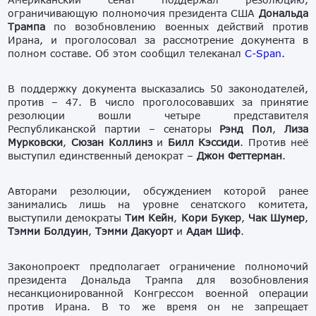
ограничивающую полномочия президента США
Дональда
Трампа
по возобновлению военных действий против
Ирана, и проголосовал за рассмотрение документа в
полном составе. Об этом сообщил телеканал
C-Span.
В поддержку документа высказались 50 законодателей,
против – 47. В число проголосовавших за принятие
резолюции вошли четыре представителя
Республиканской партии – сенаторы
Рэнд Пол
,
Лиза
Мурковски
,
Сюзан Коллинз
и
Билл Кэссиди
. Против неё
выступил единственный демократ –
Джон Феттерман
.
Авторами резолюции, обсуждением которой ранее
занимались лишь на уровне сенатского комитета,
выступили демократы
Тим Кейн
,
Кори Букер
,
Чак Шумер
,
Тэмми Болдуин
,
Тэмми Дакуорт
и
Адам Шиф
.
Законопроект предполагает ограничение полномочий
президента Дональда Трампа для возобновления
несанкционированной Конгрессом военной операции
против Ирана. В то же время он не запрещает