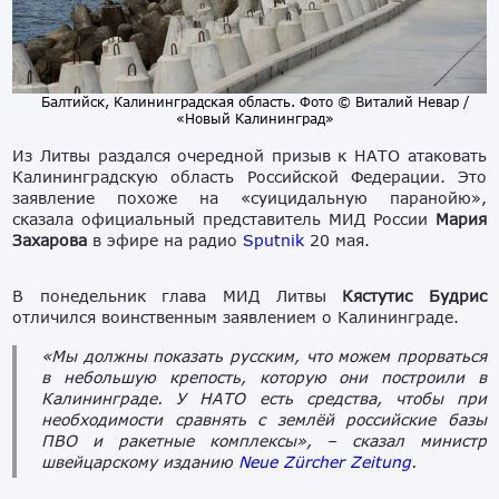
Балтийск, Калининградская область. Фото © Виталий Невар /
«Новый Калининград»
Из Литвы раздался очередной призыв к НАТО атаковать
Калининградскую область Российской Федерации. Это
заявление похоже на «суицидальную паранойю»,
сказала официальный представитель МИД России
Мария
Захарова
в эфире на радио
Sputnik
20 мая.
В понедельник глава МИД Литвы
Кястутис Будрис
отличился воинственным заявлением о Калининграде.
«Мы должны показать русским, что можем прорваться
в небольшую крепость, которую они построили в
Калининграде. У НАТО есть средства, чтобы при
необходимости сравнять с землёй российские базы
ПВО и ракетные комплексы», – сказал министр
швейцарскому изданию
Neue Zürcher Zeitung
.