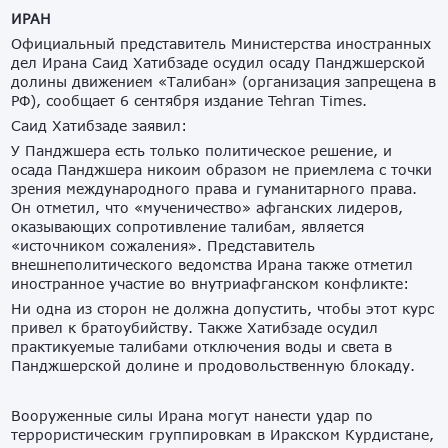
ИРАН
Официальный представитель Министерства иностранных
дел Ирана Саид Хатибзаде осудил осаду Панджшерской
долины движением «Талибан» (организация запрещена в
РФ), сообщает 6 сентября издание Tehran Times.
Саид Хатибзаде заявил:
У Панджшера есть только политическое решение, и
осада Панджшера никоим образом не приемлема с точки
зрения международного права и гуманитарного права.
Он отметил, что «мученичество» афганских лидеров,
оказывающих сопротивление талибам, является
«источником сожаления». Представитель
внешнеполитического ведомства Ирана также отметил
иностранное участие во внутриафганском конфликте:
Ни одна из сторон не должна допустить, чтобы этот курс
привел к братоубийству. Также Хатибзаде осудил
практикуемые талибами отключения воды и света в
Панджшерской долине и продовольственную блокаду.
Вооруженные силы Ирана могут нанести удар по
террористическим группировкам в Иракском Курдистане,