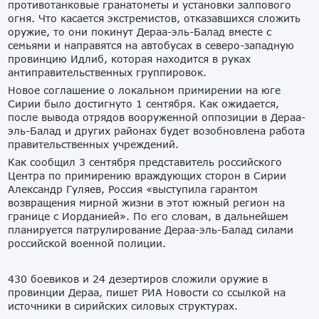
противотанковые гранатометы и установки залпового
огня. Что касается экстремистов, отказавшихся сложить
оружие, то они покинут Дераа-эль-Балад вместе с
семьями и направятся на автобусах в северо-западную
провинцию Идлиб, которая находится в руках
антиправительственных группировок.
Новое соглашение о локальном примирении на юге
Сирии было достигнуто 1 сентября. Как ожидается,
после вывода отрядов вооруженной оппозиции в Дераа-
эль-Балад и других районах будет возобновлена работа
правительственных учреждений.
Как сообщил 3 сентября представитель российского
Центра по примирению враждующих сторон в Сирии
Александр Гуляев, Россия «выступила гарантом
возвращения мирной жизни в этот южный регион на
границе с Иорданией». По его словам, в дальнейшем
планируется патрулирование Дераа-эль-Балад силами
российской военной полиции.
430 боевиков и 24 дезертиров сложили оружие в
провинции Дераа, пишет РИА Новости со ссылкой на
источники в сирийских силовых структурах.