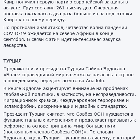
Каир получил первую партию европейской вакцины в
августе. Груз составил 261 тысячу доз. Очередная
поставка оказалась в два раза больше из-за подготовки
Каира к осеннему периоду.
По прогнозам аналитиков, четвертая волна пандемии
COVID-19 ожидается на севере Африки в конце
сентября. В связи с этим идет интенсивная закупка
лекарства.
ТУРЦИЯ
Продажа книги президента Турции Тайипа Эрдогана
«Более справедливый мир возможен» началась в стране
в понедельник, передает агентство Anadolu.
В книге Эрдоган акцентирует внимание на проблемах
глобальной политики, в частности, на несправедливости,
миграционном кризисе, международном терроризме и
исламофобии, дискриминации и двойных стандартах.
Президент Турции считает, что Совбез ООН нуждается в
фундаментальных изменениях и продолжает призывать к
реформе на основе принципа «мир больше пяти
(постоянных членов Совбеза ООН)». По словам
Эрдогана, «цель Турции – установить систему, в которой