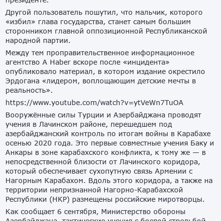
Другой пользователь пошутил, что мальчик, которого
«избил» глава государства, станет самым большим
сторонником главной оппозиционной Республиканской
народной партии.
Между тем проправительственное информационное
агентство A Haber вскоре после «инцидента»
опубликовало материал, в котором издание окрестило
Эрдогана «лидером, воплощающим детские мечты в
реальность».
https://www.youtube.com/watch?v=ytVeWn7TuOA
Вооружённые силы Турции и Азербайджана проводят
учения в Лачинском районе, перешедшем под
азербайджанский контроль по итогам войны в Карабахе
осенью 2020 года. Это первые совместные учения Баку и
Анкары в зоне карабахского конфликта, к тому же — в
непосредственной близости от Лачинского коридора,
который обеспечивает сухопутную связь Армении с
Нагорным Карабахом. Вдоль этого коридора, а также на
территории непризнанной Нагорно-Карабахской
Республики (НКР) размещены российские миротворцы.
Как сообщает 6 сентября, Министерство обороны
Азербайджана, тактические учения с боевой стрельбой