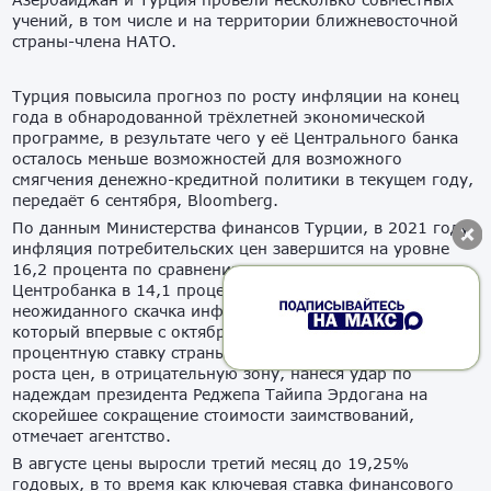
учений, в том числе и на территории ближневосточной
страны-члена НАТО.
Турция повысила прогноз по росту инфляции на конец
года в обнародованной трëхлетней экономической
программе, в результате чего у еë Центрального банка
осталось меньше возможностей для возможного
смягчения денежно-кредитной политики в текущем году,
передаëт 6 сентября, Bloomberg.
По данным Министерства финансов Турции, в 2021 году
инфляция потребительских цен завершится на уровне
16,2 процента по сравнению с июльским прогнозом
Центробанка в 14,1 процента. Это стало следствием
неожиданного скачка инфляции на прошлой неделе,
который впервые с октября подтолкнул базовую
процентную ставку страны, скорректированную с учëтом
роста цен, в отрицательную зону, нанеся удар по
надеждам президента Реджепа Тайипа Эрдогана на
скорейшее сокращение стоимости заимствований,
отмечает агентство.
В августе цены выросли третий месяц до 19,25%
годовых, в то время как ключевая ставка финансового