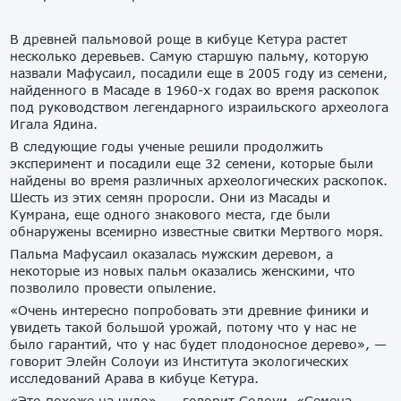
В древней пальмовой роще в кибуце Кетура растет
несколько деревьев. Самую старшую пальму, которую
назвали Мафусаил, посадили еще в 2005 году из семени,
найденного в Масаде в 1960-х годах во время раскопок
под руководством легендарного израильского археолога
Игала Ядина.
В следующие годы ученые решили продолжить
эксперимент и посадили еще 32 семени, которые были
найдены во время различных археологических раскопок.
Шесть из этих семян проросли. Они из Масады и
Кумрана, еще одного знакового места, где были
обнаружены всемирно известные свитки Мертвого моря.
Пальма Мафусаил оказалась мужским деревом, а
некоторые из новых пальм оказались женскими, что
позволило провести опыление.
«Очень интересно попробовать эти древние финики и
увидеть такой большой урожай, потому что у нас не
было гарантий, что у нас будет плодоносное дерево», —
говорит Элейн Солоуи из Института экологических
исследований Арава в кибуце Кетура.
«Это похоже на чудо», — говорит Солоуи. «Семена