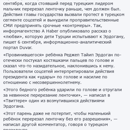
сентября, когда стоявший перед турецким лидером
мальчик перерезал ленточку раньше, чем должен был.
Действия главы государства вызвали протест в турецком
сегменте соцсетей и вынудили проправительственные
СМИ предпринять срочные «контрмеры». Так,
информагентство A Haber опубликовало рассказ о
«любви», которую дети Турции испытывают к Эрдогану,
пишет 6 сентября, информационно-аналитический
портал Duvar.
«Провинившегося» ребëнка Реджеп Тайип Эрдоган по-
отечески постукал костяшками пальцев по голове и
сказал что-то назидательное, наклонившись к нему.
Пользователи соцсетей интерпретировали действия
президента как «удары» по голове и насилие по
отношению с несовершеннолетнему.
«Этого бедного ребëнка ударили по голове и отругали
за невинное перерезание ленточки», — написал в
«Твиттере» один из возмутившихся действиями
Эрдогана.
«Этот парень даже не потерпит, чтобы маленький
ребëнок перерезал ленточку без его разрешения», —
написал другой комментатор, говоря о турецком
президенте.