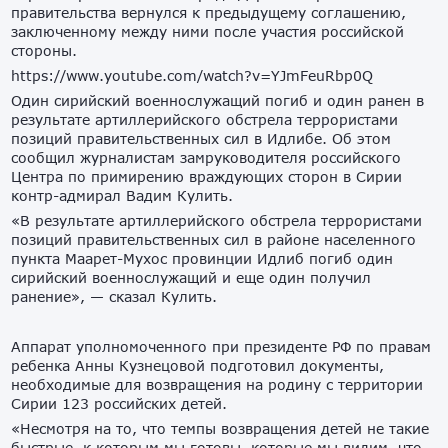
правительства вернулся к предыдущему соглашению,
заключенному между ними после участия российской
стороны.
https://www.youtube.com/watch?v=YJmFeuRbp0Q
Один сирийский военнослужащий погиб и один ранен в
результате артиллерийского обстрела террористами
позиций правительственных сил в Идлибе. Об этом
сообщил журналистам замруководителя российского
Центра по примирению враждующих сторон в Сирии
контр-адмирал Вадим Кулить.
«В результате артиллерийского обстрела террористами
позиций правительственных сил в районе населенного
пункта Маарет-Мухос провинции Идлиб погиб один
сирийский военнослужащий и еще один получил
ранение», — сказал Кулить.
Аппарат уполномоченного при президенте РФ по правам
ребенка Анны Кузнецовой подготовил документы,
необходимые для возвращения на родину с территории
Сирии 123 российских детей.
«Несмотря на то, что темпы возвращения детей не такие
быстрые, к которым мы готовы, которые мы видим, что