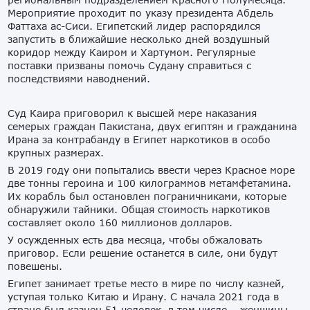
Мероприятие проходит по указу президента Абдель
Фаттаха ас-Сиси. Египетский лидер распорядился
запустить в ближайшие несколько дней воздушный
коридор между Каиром и Хартумом. Регулярные
поставки призваны помочь Судану справиться с
последствиями наводнений.
Суд Каира приговорил к высшей мере наказания
семерых граждан Пакистана, двух египтян и гражданина
Ирана за контрабанду в Египет наркотиков в особо
крупных размерах.
В 2019 году они попытались ввести через Красное море
две тонны героина и 100 килограммов метамфетамина.
Их корабль был остановлен пограничниками, которые
обнаружили тайники. Общая стоимость наркотиков
составляет около 160 миллионов долларов.
У осужденных есть два месяца, чтобы обжаловать
приговор. Если решение останется в силе, они будут
повешены.
Египет занимает третье место в мире по числу казней,
уступая только Китаю и Ирану. С начала 2021 года в
стране был казнен 51 человек, в том числе – женщины.