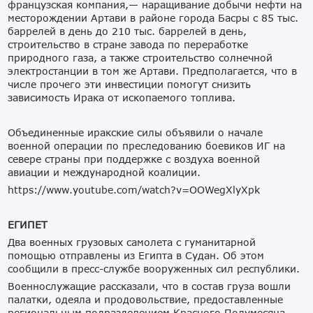
французская компания,— наращивание добычи нефти на
месторождении Артави в районе города Басры с 85 тыс.
баррелей в день до 210 тыс. баррелей в день,
строительство в стране завода по переработке
природного газа, а также строительство солнечной
электростанции в том же Артави. Предполагается, что в
числе прочего эти инвестиции помогут снизить
зависимость Ирака от ископаемого топлива.
Объединенные иракские силы объявили о начале
военной операции по преследованию боевиков ИГ на
севере страны при поддержке с воздуха военной
авиации и международной коалиции.
https://www.youtube.com/watch?v=OOWegXlyXpk
ЕГИПЕТ
Два военных грузовых самолета с гуманитарной
помощью отправлены из Египта в Судан. Об этом
сообщили в пресс-службе вооруженных сил республики.
Военнослужащие рассказали, что в состав груза вошли
палатки, одеяла и продовольствие, предоставленные
региональным подразделением Красного Полумесяца.