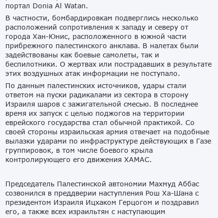
портал Donia Al Watan.
В частности, бомбардировкам подверглись несколько
расположений сопротивления к западу и северу от
города Хан-Юнис, расположенного в южной части
прибрежного палестинского анклава. В налетах были
задействованы как боевые самолеты, так и
беспилотники. О жертвах или пострадавших в результате
этих воздушных атак информации не поступало.
По данным палестинских источников, удары стали
ответом на пуски радикалами из сектора в сторону
Израиля шаров с зажигательной смесью. В последнее
время их запуск с целью поджогов на территории
еврейского государства стал обычной практикой. Со
своей стороны израильская армия отвечает на подобные
вылазки ударами по инфраструктуре действующих в Газе
группировок, в том числе боевого крыла
контролирующего его движения ХАМАС.
Председатель Палестинской автономии Махмуд Аббас
созвонился в преддверии наступления Рош Ха-Шана с
президентом Израиля Ицхаком Герцогом и поздравил
его, а также всех израильтян с наступающим