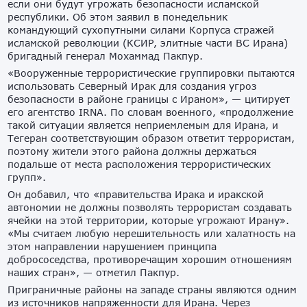
если они будут угрожать безопасности исламской
республики. Об этом заявил в понедельник
командующий сухопутными силами Корпуса стражей
исламской революции (КСИР, элитные части ВС Ирана)
бригадный генерал Мохаммад Пакпур.
«Вооруженные террористические группировки пытаются
использовать Северный Ирак для создания угроз
безопасности в районе границы с Ираном», — цитирует
его агентство IRNA. По словам военного, «продолжение
такой ситуации является неприемлемым для Ирана, и
Тегеран соответствующим образом ответит террористам,
поэтому жители этого района должны держаться
подальше от места расположения террористических
групп».
Он добавил, что «правительства Ирака и иракской
автономии не должны позволять террористам создавать
ячейки на этой территории, которые угрожают Ирану».
«Мы считаем любую нерешительность или халатность на
этом направлении нарушением принципа
добрососедства, противоречащим хорошим отношениям
наших стран», — отметил Пакпур.
Приграничные районы на западе страны являются одним
из источников напряженности для Ирана. Через