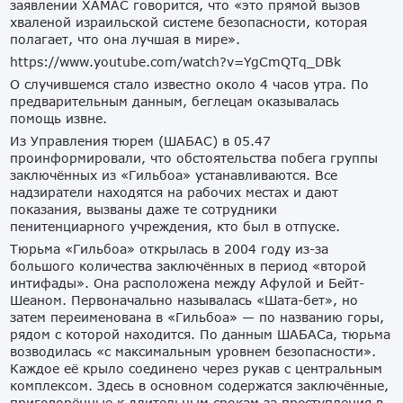
заявлении ХАМАС говорится, что «это прямой вызов
хваленой израильской системе безопасности, которая
полагает, что она лучшая в мире».
https://www.youtube.com/watch?v=YgCmQTq_DBk
О случившемся стало известно около 4 часов утра. По
предварительным данным, беглецам оказывалась
помощь извне.
Из Управления тюрем (ШАБАС) в 05.47
проинформировали, что обстоятельства побега группы
заключëнных из «Гильбоа» устанавливаются. Все
надзиратели находятся на рабочих местах и дают
показания, вызваны даже те сотрудники
пенитенциарного учреждения, кто был в отпуске.
Тюрьма «Гильбоа» открылась в 2004 году из-за
большого количества заключëнных в период «второй
интифады». Она расположена между Афулой и Бейт-
Шеаном. Первоначально называлась «Шата-бет», но
затем переименована в «Гильбоа» — по названию горы,
рядом с которой находится. По данным ШАБАСа, тюрьма
возводилась «с максимальным уровнем безопасности».
Каждое еë крыло соединено через рукав с центральным
комплексом. Здесь в основном содержатся заключëнные,
приговорëнные к длительным срокам за преступления в