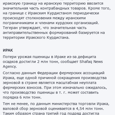
иракскую границу на иранскую территорию ввозится
значительная часть контрабандных товаров. Кроме того,
на границе с Иракским Курдистаном периодически
происходят столкновения между иранскими
пограничниками и членами курдских организаций.
Тегеран утверждает, что значительная часть
антиправительственных формирований базируется на
территории Иракского Курдистана.
ИРАК
Потери урожая пшеницы в Ираке из-за дефицита
осадков достигли 2 млн тонн, сообщает Shafaq News
Agency.
Согласно данным Федерации фермерских ассоциаций
Ирака, еще одной причиной сокращения производства
зерновой в стране является масштабная неуплата
фермерских взносов. При этом изначально ожидалось,
что производство пшеницы в т. г. может составить
порядка 6 млн тонн.
Тем не менее, по данным министерства торговли Ирака,
валовой сбор зерновой оценивается в 4,54 млн тонн.
Таким образом страна третий год подряд достигла