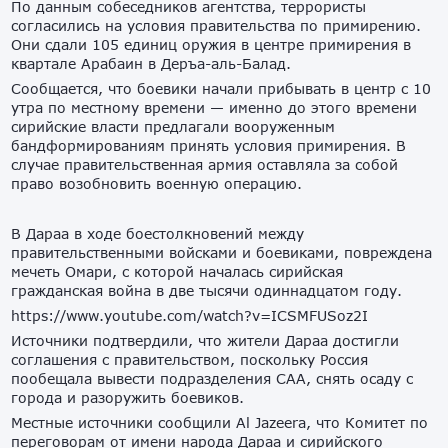
По данным собеседников агентства, террористы
согласились на условия правительства по примирению.
Они сдали 105 единиц оружия в центре примирения в
квартале Арабаин в Деръа-аль-Балад.
Сообщается, что боевики начали прибывать в центр с 10
утра по местному времени — именно до этого времени
сирийские власти предлагали вооруженным
бандформированиям принять условия примирения. В
случае правительственная армия оставляла за собой
право возобновить военную операцию.
В Дараа в ходе боестолкновений между
правительственными войсками и боевиками, повреждена
мечеть Омари, с которой началась сирийская
гражданская война в две тысячи одиннадцатом году.
https://www.youtube.com/watch?v=ICSMFUSoz2I
Источники подтвердили, что жители Дараа достигли
соглашения с правительством, поскольку Россия
пообещала вывести подразделения САА, снять осаду с
города и разоружить боевиков.
Местные источники сообщили Al Jazeera, что Комитет по
переговорам от имени народа Дараа и сирийского