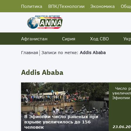
Политика
ВПК/Технологии
Экономика
Общ
Афганистан
Сирия
Ход СВО
Ук
Главная
Записи по метке:
Addis Ababa
Addis Ababa
Число ра
увеличил
Эфиопии 
В Эфиопии число раненых при
взрыве увеличилось до 156
человек
23.06.2