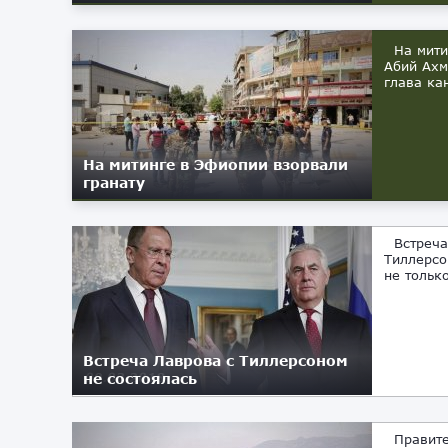
На митин
Абий Ахм
глава ка
На митинге в Эфиопии взорвали
гранату
Встреча 
Тиллерсо
не только
Встреча Лаврова с Тиллерсоном
не состоялась
09.03.2018
Правител