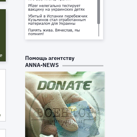
Pfizer нелегально тестирует
вакцину на украинских детях
Убитый в Испании перебежчик
Кузьминов стал отработанным
материалом для Украины
Память жива. Вячеслав, мы
помним!
Не доставайся ты никому!
Кто стоит за убийством Владлена
Татарского?
е
Помощь агентству
ANNA-NEWS
е