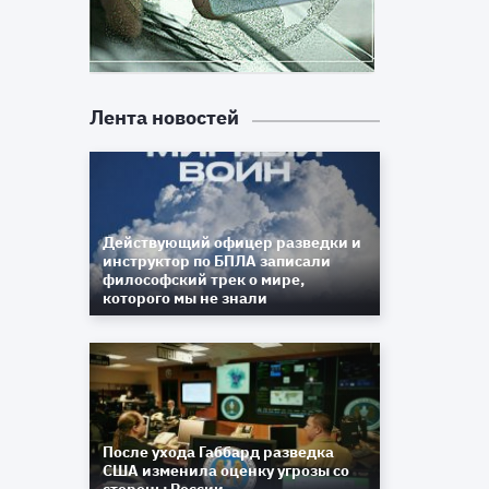
Лента новостей
Действующий офицер разведки и
инструктор по БПЛА записали
философский трек о мире,
которого мы не знали
После ухода Габбард разведка
США изменила оценку угрозы со