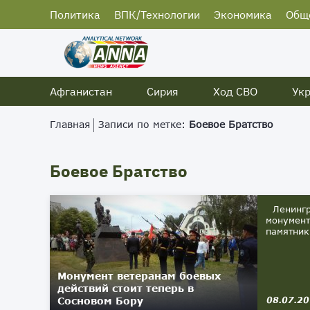
Политика
ВПК/Технологии
Экономика
Общ
Афганистан
Сирия
Ход СВО
Ук
Главная
Записи по метке:
Боевое Братство
Боевое Братство
Ленингра
монумент
памятник
Монумент ветеранам боевых
действий стоит теперь в
Сосновом Бору
08.07.2