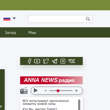
Запад
Мир
радио
ANNA NEWS
ВСУ испытывают критическую
нехватку живой силы
е
Кто Вы, мистер Трамп?