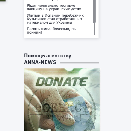
Pfizer нелегально тестирует
вакцину на украинских детях
Убитый в Испании перебежчик
Кузьминов стал отработанным
материалом для Украины
Память жива. Вячеслав, мы
помним!
Не доставайся ты никому!
Кто стоит за убийством Владлена
Татарского?
Помощь агентству
ANNA-NEWS