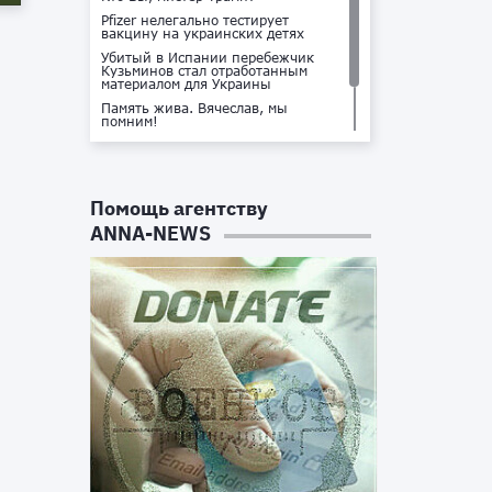
Pfizer нелегально тестирует
вакцину на украинских детях
Убитый в Испании перебежчик
Кузьминов стал отработанным
материалом для Украины
Память жива. Вячеслав, мы
помним!
Не доставайся ты никому!
Кто стоит за убийством Владлена
Татарского?
Помощь агентству
ANNA-NEWS