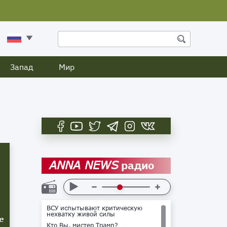
Запад
Мир
радио
ANNA NEWS
ВСУ испытывают критическую
нехватку живой силы
е
Кто Вы, мистер Трамп?