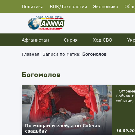
Политика
ВПК/Технологии
Экономика
Общ
Афганистан
Сирия
Ход СВО
Ук
Главная
Записи по метке:
Богомолов
Богомолов
Отгремел
Собчак и
событие,
По мощам и елей, а по Собчак —
свадьба?
18.09.2