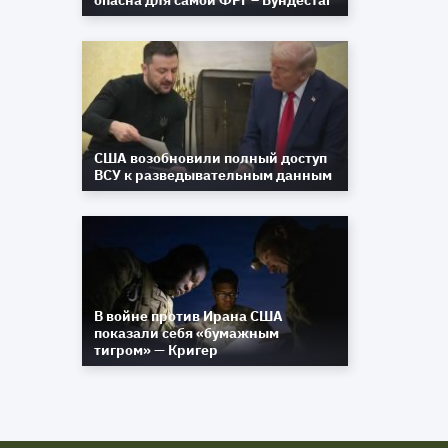
опасна для самой ФРГ – Бундестаг
США возобновили полный доступ
ВСУ к разведывательным данным
В войне против Ирана США
показали себя «бумажным
тигром» — Кригер