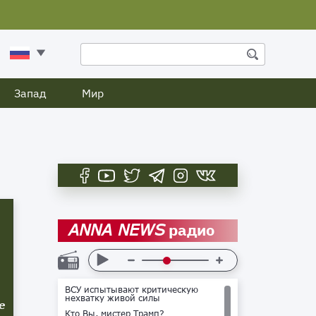
Запад
Мир
радио
ANNA NEWS
ВСУ испытывают критическую
нехватку живой силы
е
Кто Вы, мистер Трамп?