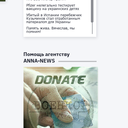
Pfizer нелегально тестирует
вакцину на украинских детях
Убитый в Испании перебежчик
Кузьминов стал отработанным
материалом для Украины
Память жива. Вячеслав, мы
помним!
Не доставайся ты никому!
Кто стоит за убийством Владлена
Татарского?
Помощь агентству
ANNA-NEWS