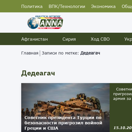
Политика
ВПК/Технологии
Экономика
Общ
Афганистан
Сирия
Ход СВО
Ук
Главная
Записи по метке:
Дедеагач
Дедеагач
Советник
пригрози
армия за
Советник президента Турции по
безопасности пригрозил войной
Греции и США
15.10.2