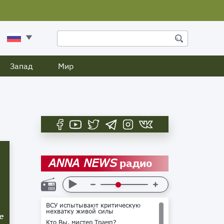
Запад
Мир
радио
ANNA NEWS
ВСУ испытывают критическую
нехватку живой силы
е
Кто Вы, мистер Трамп?