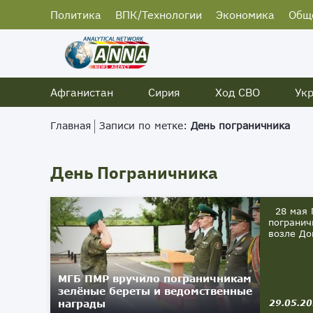
Политика
ВПК/Технологии
Экономика
Общ
Афганистан
Сирия
Ход СВО
Ук
Главная
Записи по метке:
День пограничника
День Пограничника
28 мая П
погранич
возле До
МГБ ПМР вручило пограничникам
зелёные береты и ведомственные
награды
29.05.2