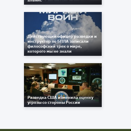
альянс
Действующий офицер разведки и
инструктор по БПЛА записали
философский трек о мире,
которого мы не знали
Разведка США изменила оценку
угрозы со стороны России