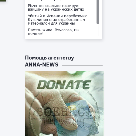
Pfizer нелегально тестирует
вакцину на украинских детях
Убитый в Испании перебежчик
Кузьминов стал отработанным
материалом для Украины
Память жива. Вячеслав, мы
помним!
Не доставайся ты никому!
Кто стоит за убийством Владлена
Татарского?
Помощь агентству
ANNA-NEWS