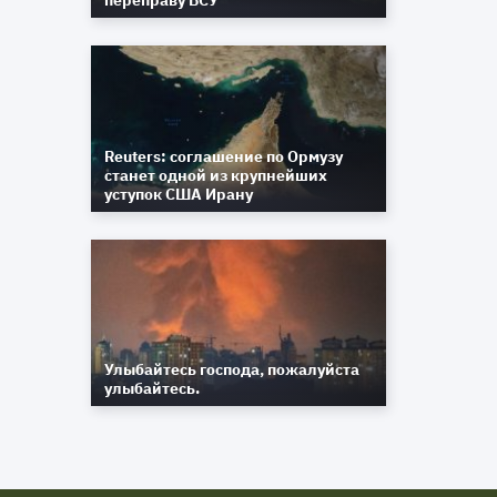
переправу ВСУ
Reuters: соглашение по Ормузу
станет одной из крупнейших
уступок США Ирану
Улыбайтесь господа, пожалуйста
улыбайтесь.