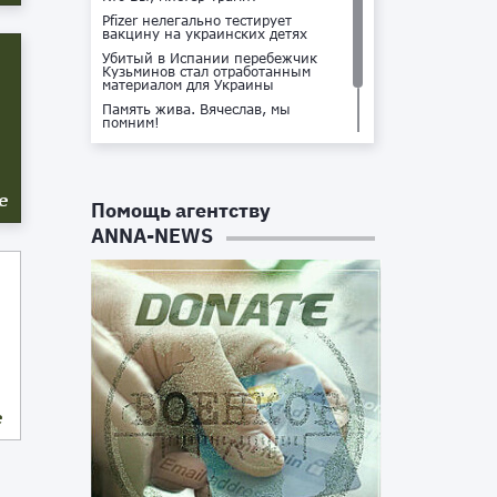
Pfizer нелегально тестирует
вакцину на украинских детях
Убитый в Испании перебежчик
Кузьминов стал отработанным
материалом для Украины
Память жива. Вячеслав, мы
помним!
Не доставайся ты никому!
Кто стоит за убийством Владлена
Татарского?
е
Помощь агентству
ANNA-NEWS
е