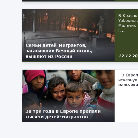
В Красно
Узбекист
Мальчик 
[...]
Семьи детей-мигрантов,
загасивших Вечный огонь,
вышлют из России
12.12.2
В Европе
исчезнув
мальчики
За три года в Европе пропали
тысячи детей-мигрантов
24.04.2021