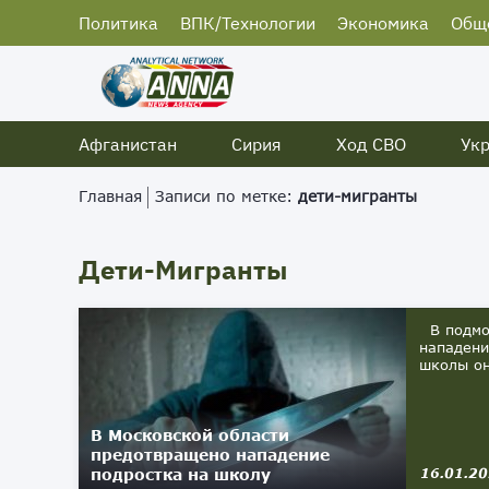
Политика
ВПК/Технологии
Экономика
Общ
Афганистан
Сирия
Ход СВО
Ук
Главная
Записи по метке:
дети-мигранты
Дети-Мигранты
В подмос
нападени
школы он
В Московской области
предотвращено нападение
подростка на школу
16.01.2