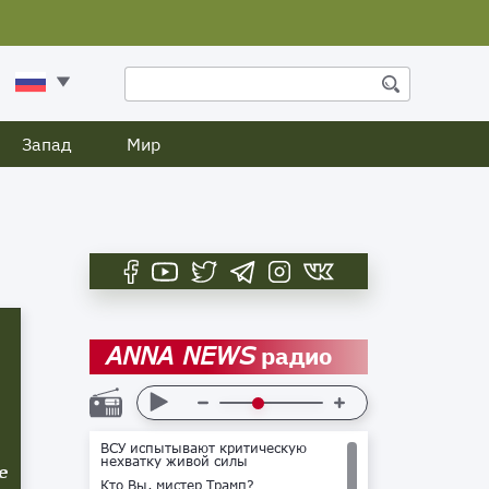
Запад
Мир
радио
ANNA NEWS
ВСУ испытывают критическую
нехватку живой силы
е
Кто Вы, мистер Трамп?