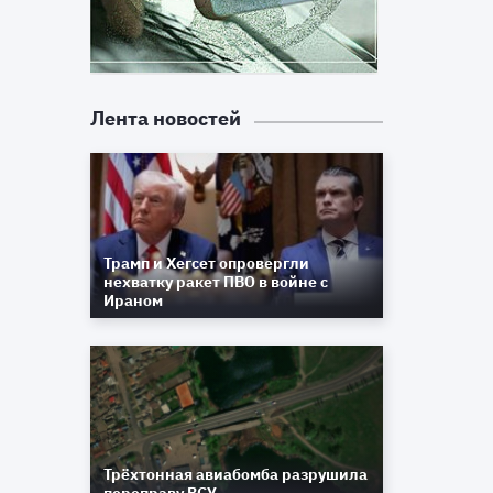
Лента новостей
Трамп и Хегсет опровергли
нехватку ракет ПВО в войне с
Ираном
Трёхтонная авиабомба разрушила