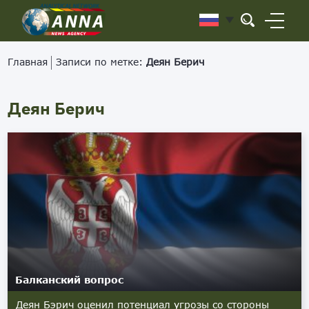
Главная
Записи по метке:
Деян Берич
Деян Берич
Балканский вопрос
Деян Бэрич оценил потенциал угрозы со стороны