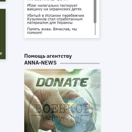
Pfizer нелегально тестирует
вакцину на украинских детях
Убитый в Испании перебежчик
Кузьминов стал отработанным
материалом для Украины
Память жива. Вячеслав, мы
помним!
Не доставайся ты никому!
Кто стоит за убийством Владлена
Татарского?
е
Помощь агентству
ANNA-NEWS