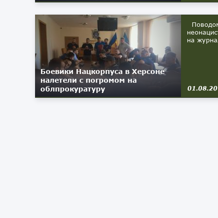
Поводом 
неонацис
на журна
Боевики Нацкорпуса в Херсоне
налетели с погромом на
облпрокуратуру
01.08.2