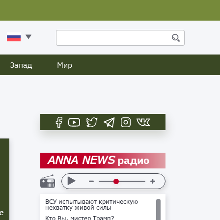
Запад
Мир
радио
ANNA NEWS
ВСУ испытывают критическую
нехватку живой силы
е
Кто Вы, мистер Трамп?