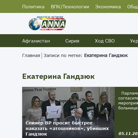
Политика
ВПК/Технологии
Экономика
Общ
Афганистан
Сирия
Ход СВО
Ук
Главная
Записи по метке:
Екатерина Гандзюк
Екатерина Гандзюк
Парламен
согласит
мероприя
больнице 
Спикер ВР просит быстрее
наказать «атошников», убивших
Гандзюк
05.11.2