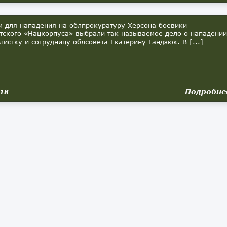
для нападения на облпрокуратуру Херсона боевики
тского «Нацкорпуса» выбрали так называемое дело о нападении
листку и сотрудницу облсовета Екатерину Гандзюк. В [...]
Подробне
018