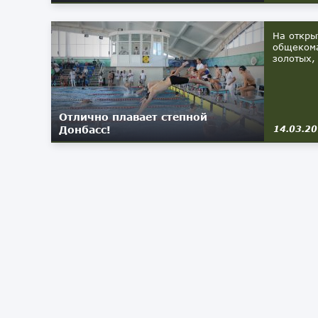
На откры
общекома
золотых,
Отлично плавает степной
Донбасс!
14.03.2