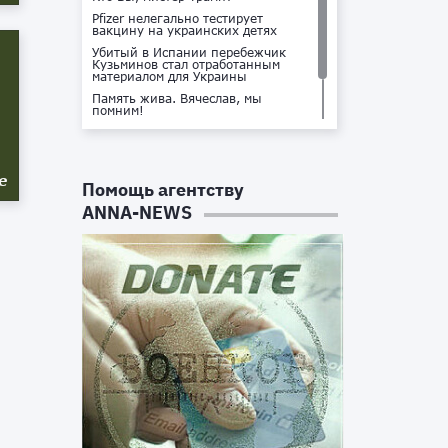
Pfizer нелегально тестирует
вакцину на украинских детях
Убитый в Испании перебежчик
Кузьминов стал отработанным
материалом для Украины
Память жива. Вячеслав, мы
помним!
Не доставайся ты никому!
Кто стоит за убийством Владлена
Татарского?
е
Помощь агентству
ANNA-NEWS