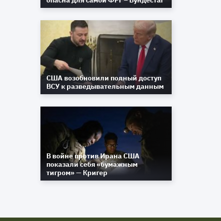
опасна для самой ФРГ – Бундестаг
США возобновили полный доступ
ВСУ к разведывательным данным
В войне против Ирана США
показали себя «бумажным
тигром» — Кригер