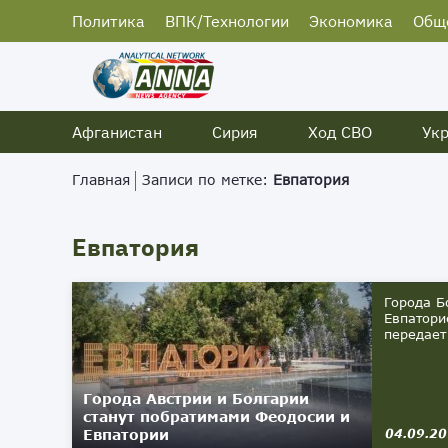
Политика
ВПК/Технологии
Экономика
Общ
Афганистан
Сирия
Ход СВО
Ук
Главная
Записи по метке:
Евпатория
Евпатория
Города Б
Евпатори
передает 
Города Австрии и Болгарии
станут побратимами Феодосии и
Евпатории
04.09.2