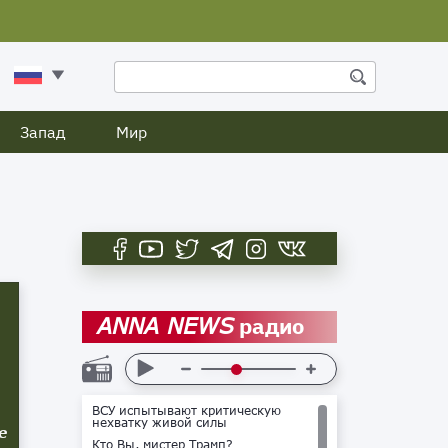
Запад
Мир
радио
ANNA NEWS
ВСУ испытывают критическую
нехватку живой силы
е
Кто Вы, мистер Трамп?