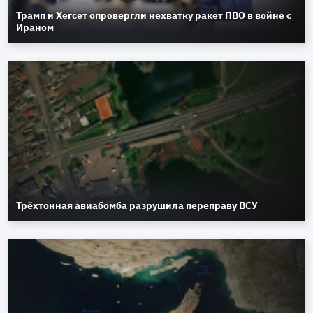
Трамп и Хегсет опровергли нехватку ракет ПВО в войне с
Ираном
Трёхтонная авиабомба разрушила переправу ВСУ