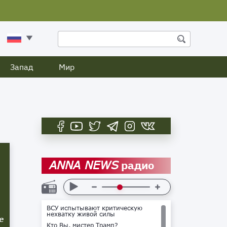
Запад
Мир
радио
ANNA NEWS
ВСУ испытывают критическую
нехватку живой силы
е
Кто Вы, мистер Трамп?