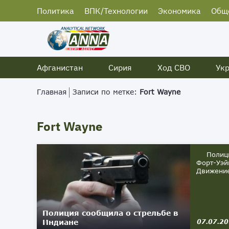
Политика
ВПК/Технологии
Экономика
Общ
Афганистан
Сирия
Ход СВО
Ук
Главная
Записи по метке:
Fort Wayne
Fort Wayne
Полиция 
Форт-Уэй
Движение
Полиция сообщила о стрельбе в
Индиане
07.07.2