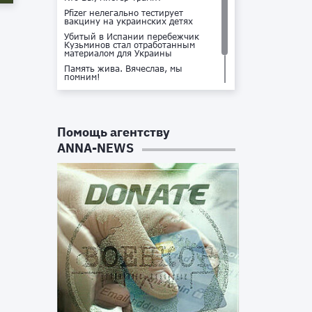
Pfizer нелегально тестирует
вакцину на украинских детях
Убитый в Испании перебежчик
Кузьминов стал отработанным
материалом для Украины
Память жива. Вячеслав, мы
помним!
Не доставайся ты никому!
Кто стоит за убийством Владлена
Татарского?
Помощь агентству
ANNA-NEWS