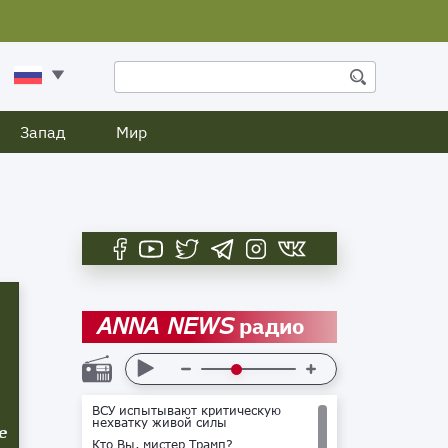
Запад
Мир
радио
ANNA NEWS
ВСУ испытывают критическую
нехватку живой силы
е
Кто Вы, мистер Трамп?