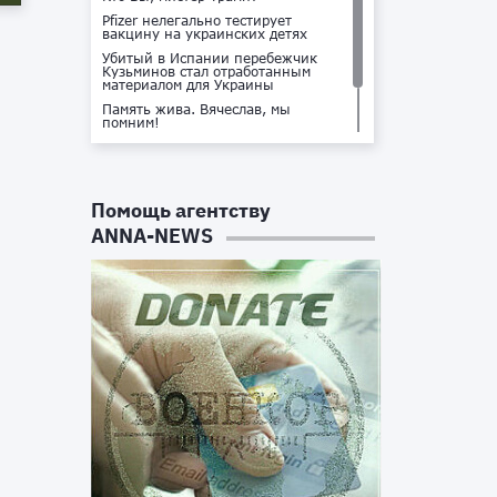
Pfizer нелегально тестирует
вакцину на украинских детях
Убитый в Испании перебежчик
Кузьминов стал отработанным
материалом для Украины
Память жива. Вячеслав, мы
помним!
Не доставайся ты никому!
Кто стоит за убийством Владлена
Татарского?
Помощь агентству
ANNA-NEWS