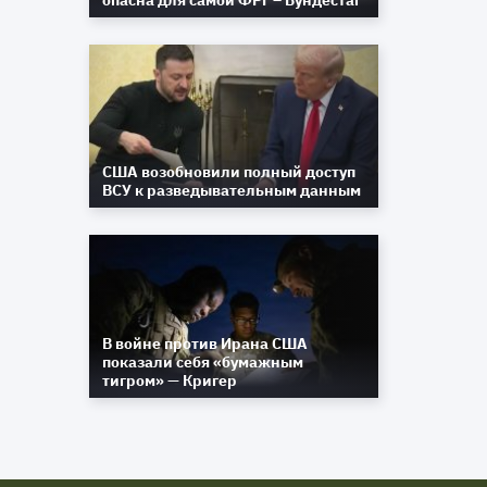
опасна для самой ФРГ – Бундестаг
США возобновили полный доступ
ВСУ к разведывательным данным
В войне против Ирана США
показали себя «бумажным
тигром» — Кригер