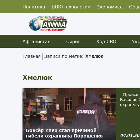
Политика
ВПК/Технологии
Экономика
Общ
Афганистан
Сирия
Ход СВО
Ук
Главная
Записи по метке:
Хмелюк
Хмелюк
Происшес
Василия 
охраны у
Боксёр-спец стал причиной
гибели охранника Порошенко
04.01.2