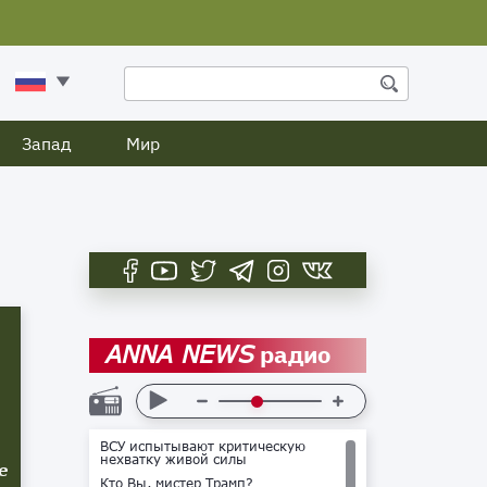
Запад
Мир
радио
ANNA NEWS
ВСУ испытывают критическую
нехватку живой силы
е
Кто Вы, мистер Трамп?