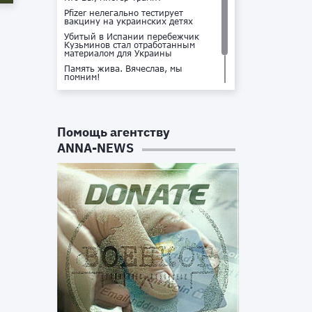
Pfizer нелегально тестирует
вакцину на украинских детях
Убитый в Испании перебежчик
Кузьминов стал отработанным
материалом для Украины
Память жива. Вячеслав, мы
помним!
Не доставайся ты никому!
Кто стоит за убийством Владлена
Татарского?
Помощь агентству
ANNA-NEWS