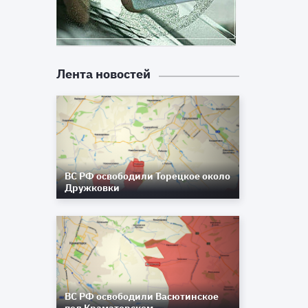
Лента новостей
ВС РФ освободили Торецкое около
Дружковки
ВС РФ освободили Васютинское