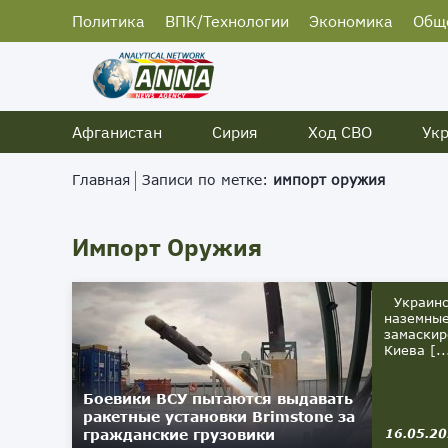
Политика
ВПК/Технологии
Экономика
Общ
Афганистан
Сирия
Ход СВО
Ук
Главная
Записи по метке:
импорт оружия
Импорт Оружия
Украинск
наземные
замаскир
Киева [..
Боевики ВСУ пытаются выдавать
ракетные установки Brimstone за
гражданские грузовики
16.05.2