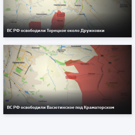
ВС РФ освободили Торецкое около Дружковки
ВС РФ освободили Васютинское под Краматорском