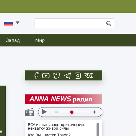
Запад
Мир
радио
ANNA NEWS
ВСУ испытывают критическую
нехватку живой силы
е
Кто Вы, мистер Трамп?