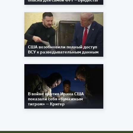
опасна для самой ФРГ – Бундестаг
США возобновили полный доступ
ВСУ к разведывательным данным
В войне против Ирана США
показали себя «бумажным
тигром» — Кригер