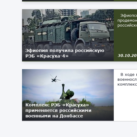
Эфиопски
продемон
российск
Эфиопия получила российскую
РЭБ «Красуха-4»
30.10.2
В ходе в
военносл
комплекс
Комплекс РЭБ «Красуха»
применяется российскими
военными на Донбассе
29.06.2022