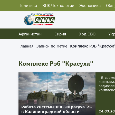
Политика
ВПК/Технологии
Экономика
Общ
Афганистан
Сирия
Ход СВО
Ук
Главная
Записи по метке:
Комплекс РЭБ "Красуха
Комплекс Рэб "Красуха"
В свежем
рассказа
радиоэле
комплекса
Работа системы РЭБ «Красуха-2»
в Калининградской области
14.03.2