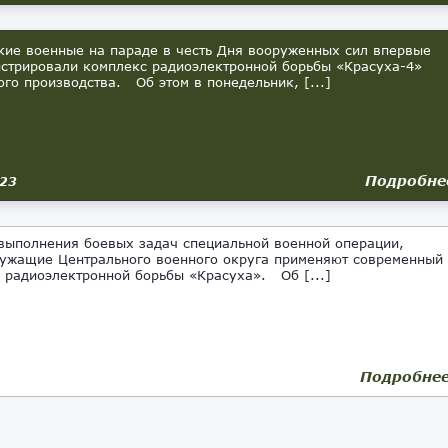
е военные на параде в честь Дня вооруженных сил впервые
стрировали комплекс радиоэлектронной борьбы «Красуха-4»
ого производства. Об этом в понедельник, [...]
Подробне
023
ыполнения боевых задач специальной военной операции,
ужащие Центрального военного округа применяют современный
 радиоэлектронной борьбы «Красуха». Об [...]
Подробне