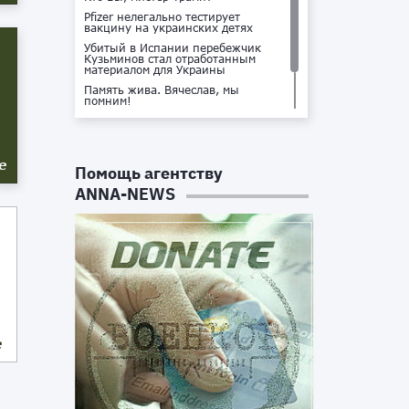
Pfizer нелегально тестирует
вакцину на украинских детях
Убитый в Испании перебежчик
Кузьминов стал отработанным
материалом для Украины
Память жива. Вячеслав, мы
помним!
Не доставайся ты никому!
Кто стоит за убийством Владлена
Татарского?
е
Помощь агентству
ANNA-NEWS
е