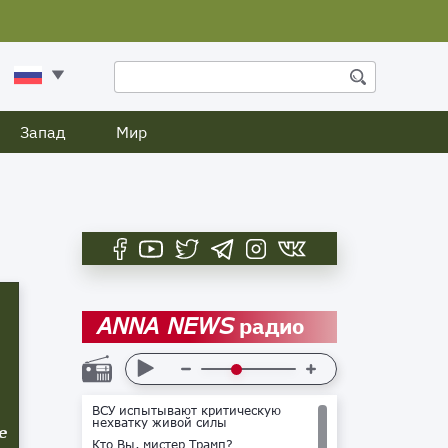
Запад
Мир
радио
ANNA NEWS
ВСУ испытывают критическую
нехватку живой силы
е
Кто Вы, мистер Трамп?