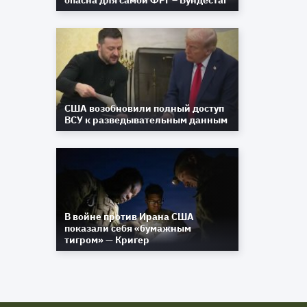
опасна для самой ФРГ – Бундестаг
США возобновили полный доступ
ВСУ к разведывательным данным
В войне против Ирана США
показали себя «бумажным
тигром» — Кригер