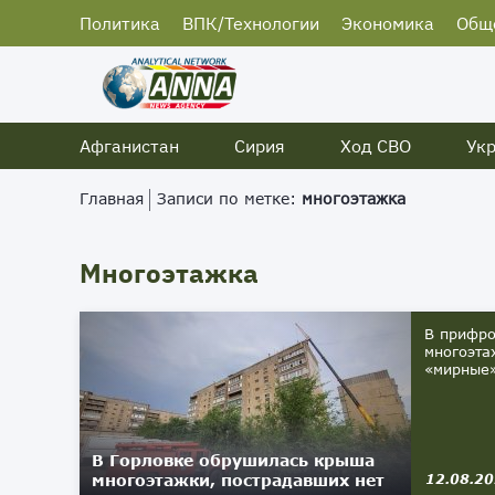
Политика
ВПК/Технологии
Экономика
Общ
Афганистан
Сирия
Ход СВО
Ук
Главная
Записи по метке:
многоэтажка
Многоэтажка
В прифро
многоэта
«мирные»
В Горловке обрушилась крыша
многоэтажки, пострадавших нет
12.08.2