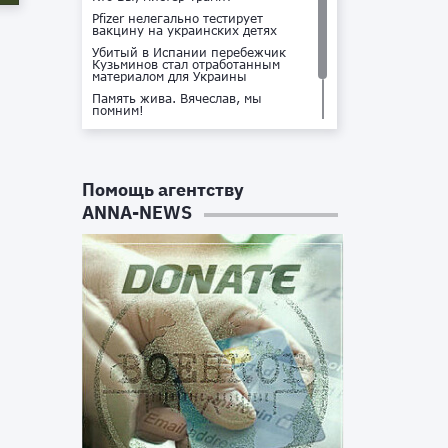
Pfizer нелегально тестирует
вакцину на украинских детях
Убитый в Испании перебежчик
Кузьминов стал отработанным
материалом для Украины
Память жива. Вячеслав, мы
помним!
Не доставайся ты никому!
Кто стоит за убийством Владлена
Татарского?
Помощь агентству
ANNA-NEWS