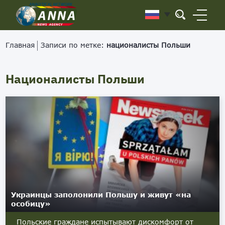
Главная
Записи по метке:
националисты Польши
Националисты Польши
Украинцы заполонили Польшу и живут «на
особицу»
Польские граждане испытывают дискомфорт от