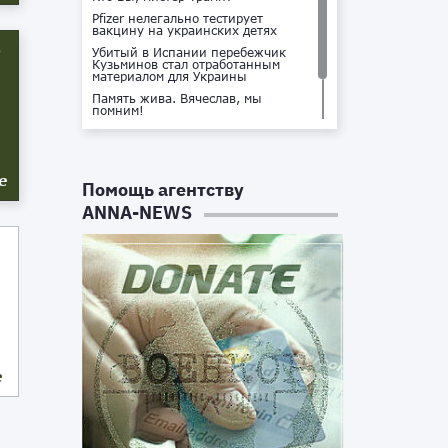
Pfizer нелегально тестирует
вакцину на украинских детях
ю
Убитый в Испании перебежчик
Кузьминов стал отработанным
материалом для Украины
Память жива. Вячеслав, мы
помним!
Не доставайся ты никому!
Кто стоит за убийством Владлена
Татарского?
е
Помощь агентству
ANNA-NEWS
е