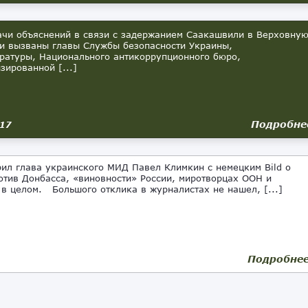
и объяснений в связи с задержанием Саакашвили в Верховну
и вызваны главы Службы безопасности Украины,
ратуры, Национального антикоррупционного бюро,
зированной [...]
Подробне
017
л глава украинского МИД Павел Климкин с немецким Bild о
отив Донбасса, «виновности» России, миротворцах ООН и
 в целом. Большого отклика в журналистах не нашел, [...]
Подробне