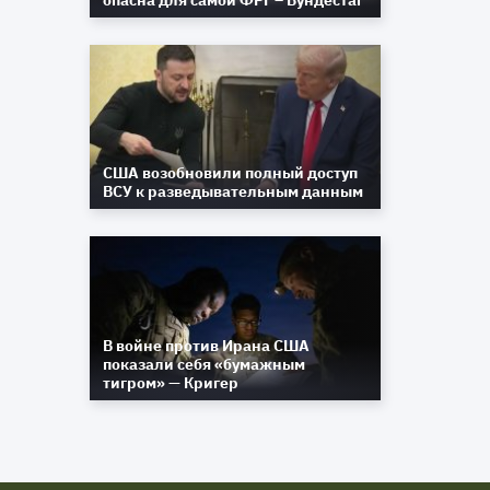
опасна для самой ФРГ – Бундестаг
США возобновили полный доступ
ВСУ к разведывательным данным
В войне против Ирана США
показали себя «бумажным
тигром» — Кригер