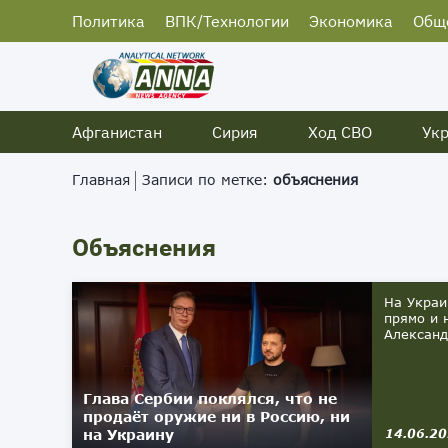
Политика
ВПК/Технологии
Экономика
Общ
Афганистан
Сирия
Ход СВО
Ук
Главная
Записи по метке:
объяснения
Объяснения
На Украи
прямо и 
Александ
Глава Сербии поклялся, что не
продаёт оружие ни в Россию, ни
на Украину
14.06.2