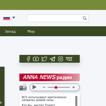
Запад
Мир
радио
ANNA NEWS
ВСУ испытывают критическую
нехватку живой силы
е
Кто Вы, мистер Трамп?