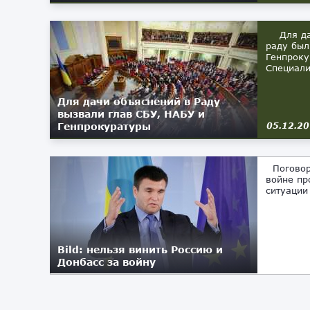
Для дач
раду был
Генпроку
Специали
Для дачи объяснений в Раду
вызвали глав СБУ, НАБУ и
Генпрокуратуры
05.12.2
Поговори
войне пр
ситуации
Bild: нельзя винить Россию и
Донбасс за войну
01.11.2017