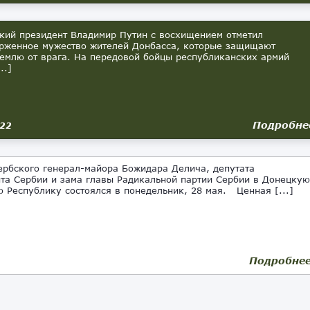
ий президент Владимир Путин с восхищением отметил
рженное мужество жителей Донбасса, которые защищают
емлю от врага. На передовой бойцы республиканских армий
..]
Подробне
022
рбского генерал-майора Божидара Делича, депутата
та Сербии и зама главы Радикальной партии Сербии в Донецкую
 Республику состоялся в понедельник, 28 мая. Ценная [...]
Подробне