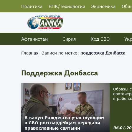
Политика
ВПК/Технологии
Экономика
Общ
Афганистан
Сирия
Ход СВО
Ук
Главная
Записи по метке:
поддержка Донбасса
Поддержка Донбасса
Образы с
протоиер
в района
В канун Рождества участвующим
в СВО росгвардейцам передали
православные святыни
06.01.2