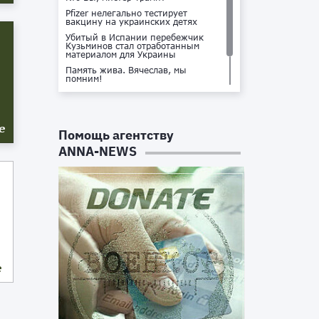
Pfizer нелегально тестирует
вакцину на украинских детях
Убитый в Испании перебежчик
Кузьминов стал отработанным
материалом для Украины
Память жива. Вячеслав, мы
помним!
Не доставайся ты никому!
Кто стоит за убийством Владлена
Татарского?
е
Помощь агентству
ANNA-NEWS
е