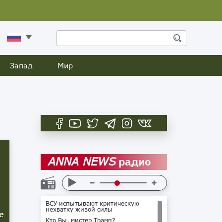
Запад
Мир
радио
ANNA NEWS
ВСУ испытывают критическую
нехватку живой силы
е
Кто Вы, мистер Трамп?