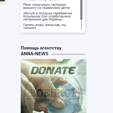
Pfizer нелегально тестирует
вакцину на украинских детях
Убитый в Испании перебежчик
Кузьминов стал отработанным
материалом для Украины
Память жива. Вячеслав, мы
помним!
Не доставайся ты никому!
Кто стоит за убийством Владлена
Татарского?
Помощь агентству
ANNA-NEWS