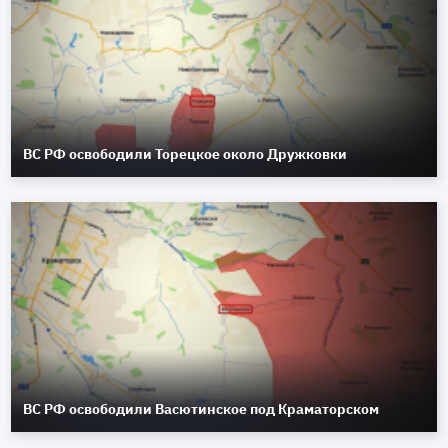
ВС РФ освободили Торецкое около Дружковки
ВС РФ освободили Васютинское под Краматорском