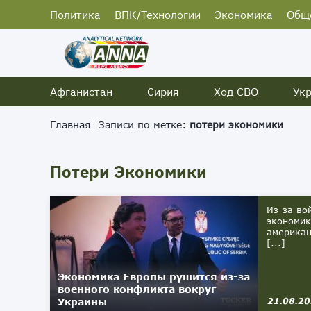
Политика
ВПК/Технологии
Экономика
Общ
Афганистан
Сирия
Ход СВО
Ук
Главная
Записи по метке:
потери экономики
Потери Экономики
Из-за во
экономик
американ
[...]
Экономика Европы рушится из-за
военного конфликта вокруг
Украины
21.08.2