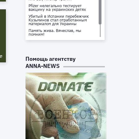
Pfizer нелегально тестирует
вакцину на украинских детях
Убитый в Испании перебежчик
Кузьминов стал отработанным
материалом для Украины
Память жива. Вячеслав, мы
помним!
Не доставайся ты никому!
Кто стоит за убийством Владлена
Татарского?
е
Помощь агентству
ANNA-NEWS