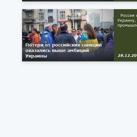
Россия н
Украину,
промышле
Потери от российских санкций
оказались выше амбиций
Украины
28.12.2