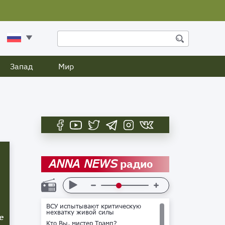
Запад
Мир
радио
ANNA NEWS
ВСУ испытывают критическую
нехватку живой силы
е
Кто Вы, мистер Трамп?