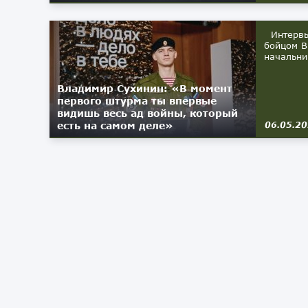
Интервью
бойцом В
начальни
Владимир Сухинин: «В момент
первого штурма ты впервые
видишь весь ад войны, который
есть на самом деле»
06.05.2