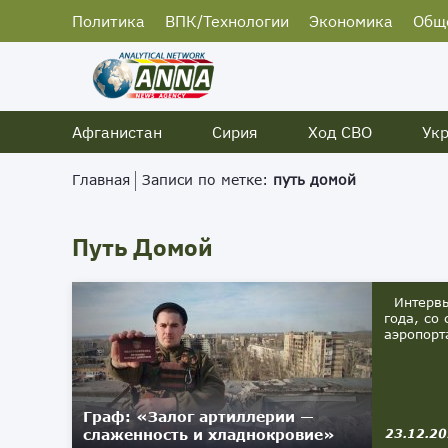
Политика
ВПК/Технологии
Экономика
Общ
Афганистан
Сирия
Ход СВО
Ук
Главная
Записи по метке:
путь домой
Путь Домой
Интервью
года, со
аэропорта
Граф: «Залог артиллерии —
слаженность и хладнокровие»
23.12.2