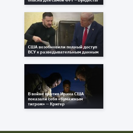
опасна для самой ФРГ – Бундестаг
США возобновили полный доступ
ВСУ к разведывательным данным
В войне против Ирана США
показали себя «бумажным
тигром» — Кригер