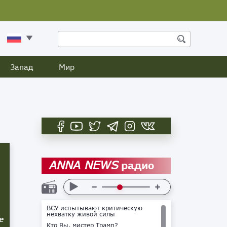
Запад
Мир
радио
ANNA NEWS
ВСУ испытывают критическую
нехватку живой силы
е
Кто Вы, мистер Трамп?