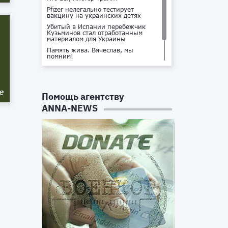
Pfizer нелегально тестирует
вакцину на украинских детях
Убитый в Испании перебежчик
Кузьминов стал отработанным
материалом для Украины
Память жива. Вячеслав, мы
помним!
Не доставайся ты никому!
Кто стоит за убийством Владлена
Татарского?
е
Помощь агентству
ANNA-NEWS