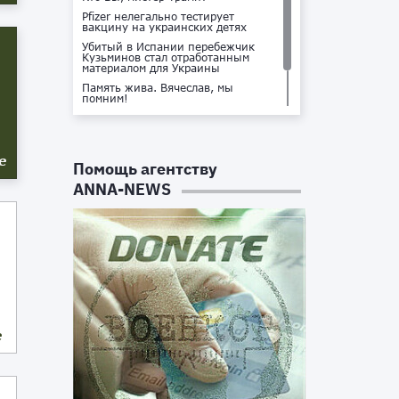
Pfizer нелегально тестирует
вакцину на украинских детях
Убитый в Испании перебежчик
Кузьминов стал отработанным
материалом для Украины
Память жива. Вячеслав, мы
помним!
Не доставайся ты никому!
Кто стоит за убийством Владлена
Татарского?
е
Помощь агентству
ANNA-NEWS
е