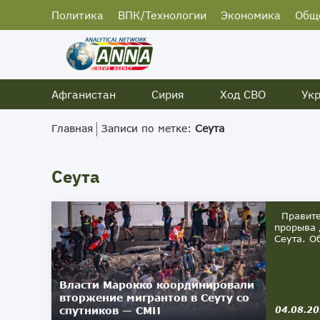
Политика
ВПК/Технологии
Экономика
Общ
Афганистан
Сирия
Ход СВО
Ук
Главная
Записи по метке:
Сеута
Сеута
Правител
прорыва 
Сеута. О
Власти Марокко координировали
вторжение мигрантов в Сеуту со
спутников — СМИ
04.08.2