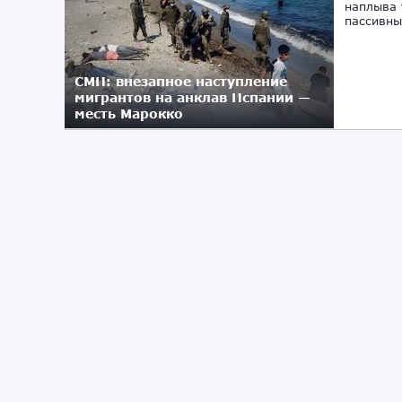
наплыва 
пассивны
СМИ: внезапное наступление
мигрантов на анклав Испании —
месть Марокко
19.05.2021