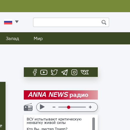
Запад
Мир
радио
ANNA NEWS
ВСУ испытывают критическую
нехватку живой силы
е
Кто Вы, мистер Трамп?