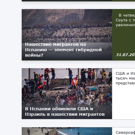
В четвер
Сеута с 
увеличил
Нашествие мигрантов на
Испанию — элемент гибридной
войны?
31.07.2
США и Из
тысяч ми
представ
В Испании обвинили США и
Израиль в нашествии мигрантов
Североаф