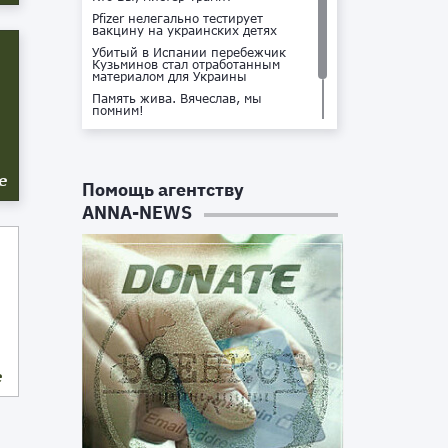
Pfizer нелегально тестирует
вакцину на украинских детях
Убитый в Испании перебежчик
Кузьминов стал отработанным
материалом для Украины
Память жива. Вячеслав, мы
помним!
Не доставайся ты никому!
Кто стоит за убийством Владлена
Татарского?
е
Помощь агентству
ANNA-NEWS
е