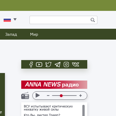
Запад
Мир
радио
ANNA NEWS
ВСУ испытывают критическую
нехватку живой силы
е
Кто Вы, мистер Трамп?