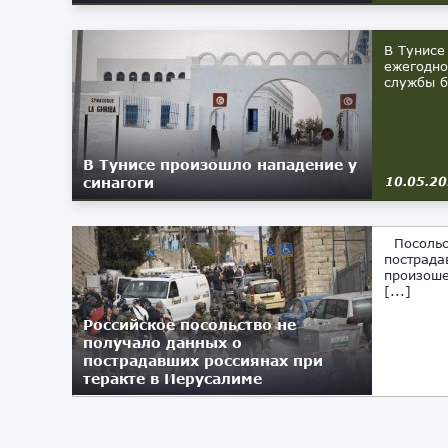
В Тунисе
ежегодно
службы б
В Тунисе произошло нападение у
синагоги
10.05.2
Посольст
пострада
произоше
[...]
Российское посольство не
получало данных о
пострадавших россиянах при
теракте в Иерусалиме
28.01.2023