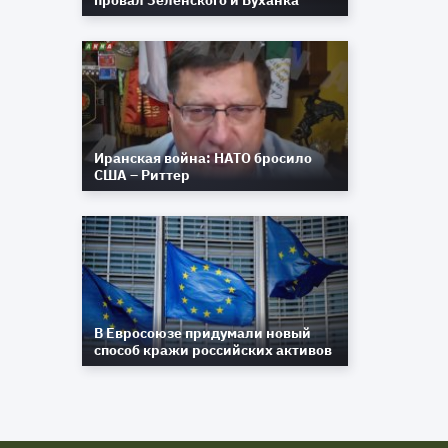
провал Зеленского и Буханка
Иранская война: НАТО бросило
США – Риттер
В Евросоюзе придумали новый
способ кражи российских активов