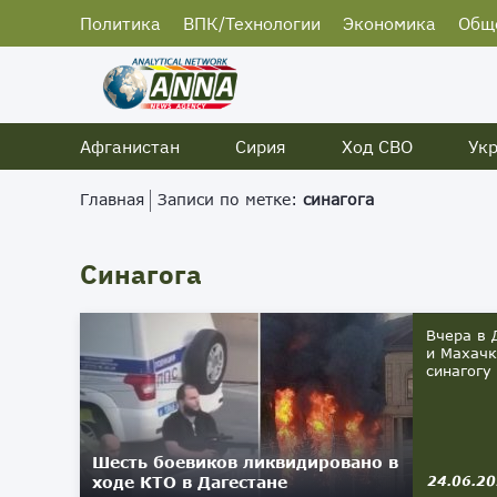
Политика
ВПК/Технологии
Экономика
Общ
Афганистан
Сирия
Ход СВО
Ук
Главная
Записи по метке:
синагога
Синагога
Вчера в 
и Махачк
синагогу
Шесть боевиков ликвидировано в
ходе КТО в Дагестане
24.06.2